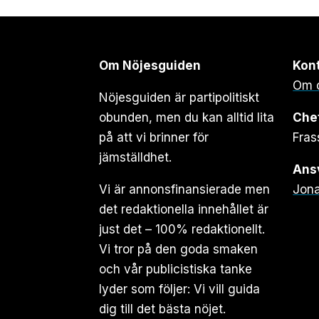
Om Nöjesguiden
Kon
Om 
Nöjesguiden är partipolitiskt
obunden, men du kan alltid lita
Che
på att vi brinner för
Fras
jämställdhet.
Ansv
Vi är annonsfinansierade men
Jona
det redaktionella innehållet är
just det – 100% redaktionellt.
Vi tror på den goda smaken
och vår publicistiska tanke
lyder som följer: Vi vill guida
dig till det bästa nöjet.