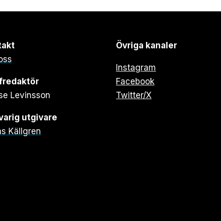
takt
Övriga kanaler
oss
Instagram
fredaktör
Facebook
se Levinsson
Twitter/X
arig utgivare
s Källgren