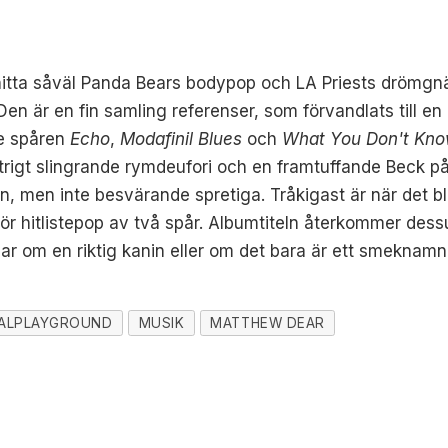
 hitta såväl Panda Bears bodypop och LA Priests drömgn
 Den är en fin samling referenser, som förvandlats till en
de spåren
Echo
,
Modafinil Blues
och
What You Don't Kn
ittrigt slingrande rymdeufori och en framtuffande Beck på
 men inte besvärande spretiga. Tråkigast är när det bli
r hitlistepop av två spår. Albumtiteln återkommer dessuto
lar om en riktig kanin eller om det bara är ett smeknamn
NALPLAYGROUND
MUSIK
MATTHEW DEAR