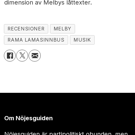
dimension av Melbys låttexter.
RECENSIONER
MELBY
RAMA LAMASINNBUS
MUSIK
Om Nöjesguiden
Nöjesguiden är partipolitiskt obunden, men