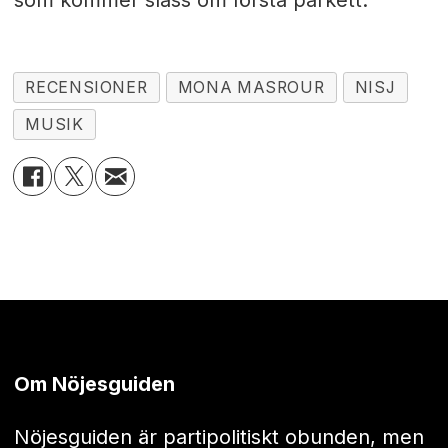
som kommer slåss om första parkett.
RECENSIONER
MONA MASROUR
NISJ
MUSIK
Om Nöjesguiden
Nöjesguiden är partipolitiskt obunden, men