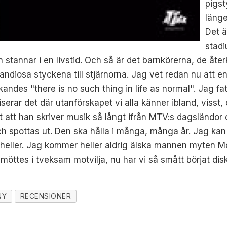
pigst
länge
Det ä
stad
n stannar i en livstid. Och så är det barnkörerna, de åter
diosa styckena till stjärnorna. Jag vet redan nu att e
andes "there is no such thing in life as normal". Jag fat
erar det där utanförskapet vi alla känner ibland, visst,
det att han skriver musik så långt ifrån MTV:s dagsländor
ch spottas ut. Den ska hålla i många, många år. Jag kan in
nte heller. Jag kommer heller aldrig älska mannen myten M
 möttes i tveksam motvilja, nu har vi så smått börjat d
NY
RECENSIONER