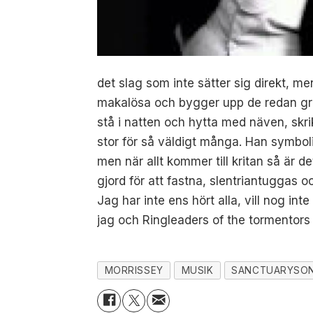
det slag som inte sätter sig direkt, me
makalösa och bygger upp de redan gran
stå i natten och hytta med näven, skrik
stor för så väldigt många. Han symbolis
men när allt kommer till kritan så är 
gjord för att fastna, slentriantuggas o
Jag har inte ens hört alla, vill nog i
jag och Ringleaders of the tormentors
MORRISSEY
MUSIK
SANCTUARYSO