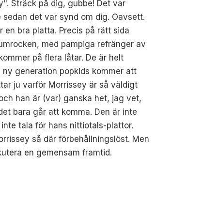
y". Sträck på dig, gubbe! Det var
 sedan det var synd om dig. Oavsett.
r en bra platta. Precis på rätt sida
iumrocken, med pampiga refränger av
kommer på flera låtar. De är helt
n ny generation popkids kommer att
tar ju varför Morrissey är så väldigt
 och han är (var) ganska het, jag vet,
 det bara går att komma. Den är inte
te tala för hans nittiotals-plattor.
orrissey så där förbehållningslöst. Men
iskutera en gemensam framtid.