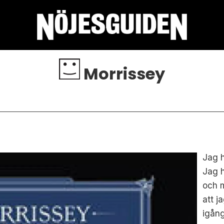
Morrissey
Jag h
Jag h
och m
att j
igång