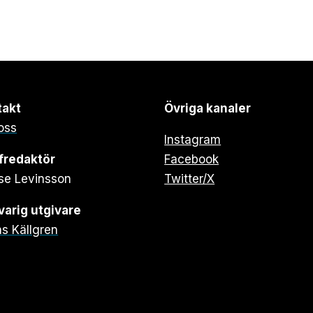
takt
Övriga kanaler
oss
Instagram
fredaktör
Facebook
se Levinsson
Twitter/X
arig utgivare
s Källgren