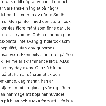
råtrunkat till några av hans låtar och
ar väl kanske hånglat på några
klubbar till tonerna av några Smiths-
ms. Men jämfört med den stora flock
iker (läs äldre män) som finns där ute
t en fis i rymden. Och nu har han gjort
ck-platta. Inte svängig indierock som
 populärt, utan dov gubbrock i
sa byxor. Exempelvis är introt på You
killed me är skrämmande likt D.A.D:s
ing my day away. Och så blir jag
 på att han är så dramatisk och
vömkande. Jag menar, han är
stjärna med en glassig våning i Rom
an har mage att böja ner huvudet i
n på bilan och sucka fram att "life is a