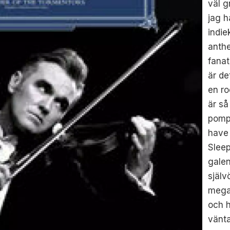
väl g
jag h
indie
anthe
fanat
är de
en ro
är så
pompö
have 
Sleep
galen
själ
mega
och h
vänta