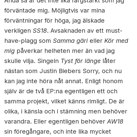
Ändå så är det inte lika färgstarkt som jag
förväntade mig. Möjligtvis var mina
förväntningar för höga, jag älskade
verkligen
SS18
. Avsaknaden av ett must-
have-plagg som
Samma gäri
eller
Kör med
mig
påverkar helheten mer än vad jag
skulle vilja. Singeln
Tyst för länge
låter
nästan som Justin Biebers Sorry, och nu
kan jag inte höra nåt annat. Enligt honom
själv är de två EP:na egentligen ett och
samma projekt, vilket känns rimligt. De är
olika, i känsla och i stämning men behöver
varandra. Eller egentligen behöver
AW18
sin föregångare, och inte lika mycket