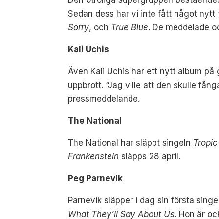
Sedan dess har vi inte fått något nytt
Sorry
, och
True Blue
. De meddelade o
Kali Uchis
Även Kali Uchis har ett nytt album på
uppbrott. “Jag ville att den skulle fån
pressmeddelande.
The National
The National har släppt singeln
Tropi
Frankenstein
släpps 28 april.
Peg Parnevik
Parnevik släpper i dag sin första sing
What They’ll Say About Us
. Hon är oc