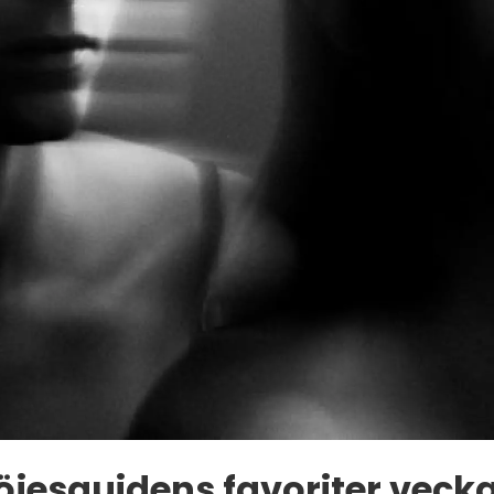
öjesguidens favoriter vecka