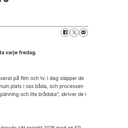
ta varje fredag.
serat på film och tv. I dag släpper de
enuin plats i oss båda, och processen
pänning och lite brådska”, skriver de i
erade sitt projekt 2018 med en EP.