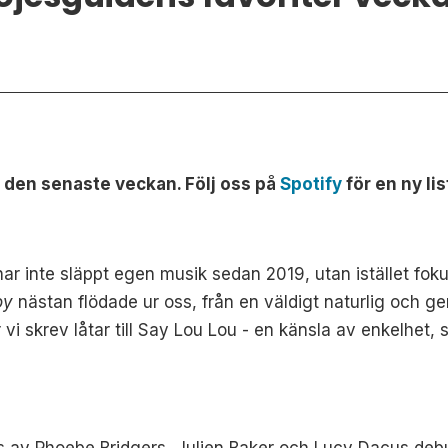
n den senaste veckan. Följ oss på
Spotify
för en ny lis
ar inte släppt egen musik sedan 2019, utan istället foku
Boy
nästan flödade ur oss, från en väldigt naturlig och g
 skrev låtar till Say Lou Lou - en känsla av enkelhet, s
 av Phoebe Bridgers, Julien Baker och Lucy Dacus debut