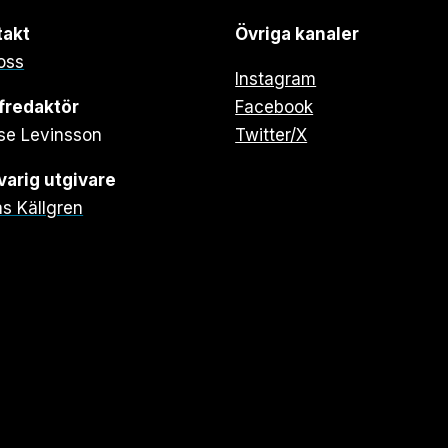
takt
Övriga kanaler
oss
Instagram
fredaktör
Facebook
se Levinsson
Twitter/X
arig utgivare
s Källgren