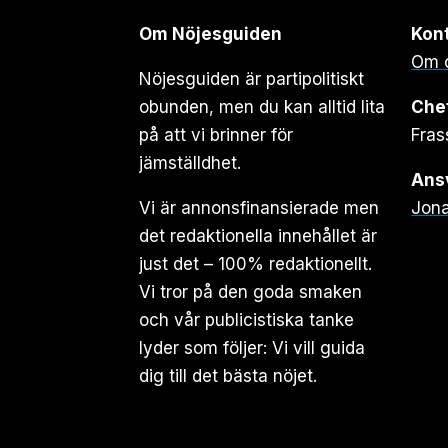
Om Nöjesguiden
Kon
Om 
Nöjesguiden är partipolitiskt
obunden, men du kan alltid lita
Che
på att vi brinner för
Fras
jämställdhet.
Ansv
Vi är annonsfinansierade men
Jona
det redaktionella innehållet är
just det – 100% redaktionellt.
Vi tror på den goda smaken
och vår publicistiska tanke
lyder som följer: Vi vill guida
dig till det bästa nöjet.