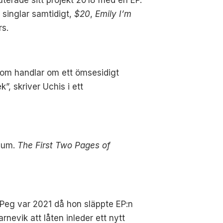
 singlar samtidigt,
$20
,
Emily I’m
s.
som handlar om ett ömsesidigt
”, skriver Uchis i ett
lbum.
The First Two Pages of
n Peg var 2021 då hon släppte EP:n
nevik att låten inleder ett nytt