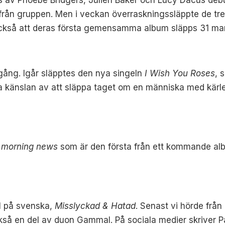
 från gruppen. Men i veckan överraskningssläppte de tre
ckså att deras första gemensamma album släpps 31 mar
 gång. Igår släpptes den nya singeln
I Wish You Roses
, 
ga känslan av att släppa taget om en människa med kärlek
c morning news
som är den första från ett kommande a
el på svenska,
Misslyckad & Hatad
. Senast vi hörde frå
kså en del av duon Gammal. På sociala medier skriver Par