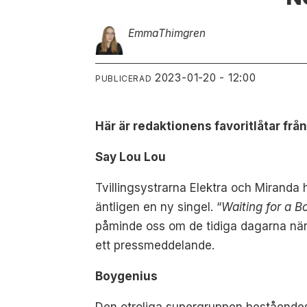
Emma
Thimgren
2023-01-20 - 12:00
PUBLICERAD
Här är redaktionens favoritlåtar frå
Say Lou Lou
Tvillingsystrarna Elektra och Miranda h
äntligen en ny singel. “
Waiting for a 
påminde oss om de tidiga dagarna när vi
ett pressmeddelande.
Boygenius
Den otroliga supergruppen beståendes