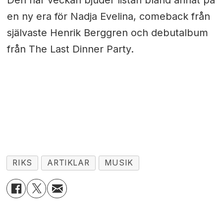
Den här veckan bjuder listan bland annat på
en ny era för Nadja Evelina, comeback från
självaste Henrik Berggren och debutalbum
från The Last Dinner Party.
RIKS
ARTIKLAR
MUSIK