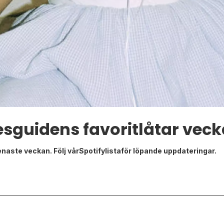
esguidens favoritlåtar veck
enaste veckan. Följ vårSpotifylistaför löpande uppdateringar.