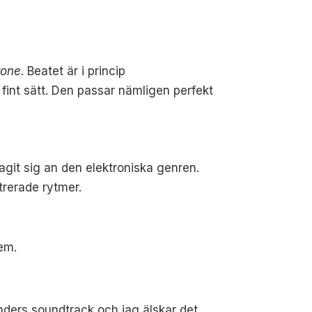
rone
. Beatet är i princip
fint sätt. Den passar nämligen perfekt
agit sig an den elektroniska genren.
trerade rytmer.
em.
ders soundtrack och jag älskar det.