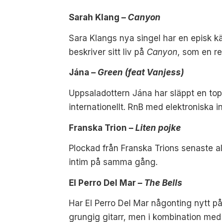
Sarah Klang –
Canyon
Sara Klangs nya singel har en episk k
beskriver sitt liv på
Canyon
, som en re
Jána –
Green (feat Vanjess)
Uppsaladottern Jána har släppt en to
internationellt. RnB med elektroniska i
Franska Trion –
Liten pojke
Plockad från Franska Trions senaste al
intim på samma gång.
El Perro Del Mar –
The Bells
Har El Perro Del Mar någonting nytt på
grungig gitarr, men i kombination med o