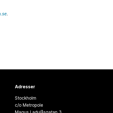
n.se
.
Adresser
Stockholm
c/o Metropole
Magus Ladulåsgatan 3