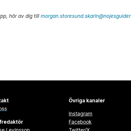
pp, hör av dig till
morgan.storesund.skarin@nojesguide
takt
Övriga kanaler
oss
Instagram
fredaktör
Facebook
se Levinsson
Twitter/X