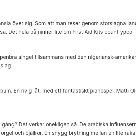
änsla över sig. Som att man reser genom storslagna lan
sa. Det hela påminner lite om First Aid Kits countrypop.
ppenbra singel tillsammans med den nigeriansk-amerikan
nslag.
bum. En rivig låt, med ett fantastiskt pianospel. Matti O
 gång? Det verkar onekligen så. De arabiska influenserna 
rgel och bjällror. En snygg brytning mellan en lite rakare