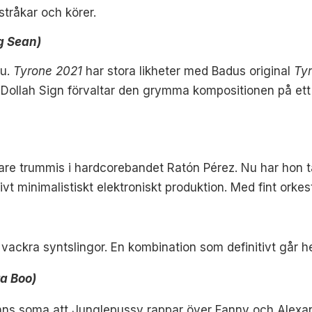
tråkar och körer.
g Sean)
du.
Tyrone 2021
har stora likheter med Badus original
Ty
 Dollah Sign förvaltar den grymma kompositionen på ett 
igare trummis i hardcorebandet Ratón Pérez. Nu har hon t
vt minimalistiskt elektroniskt produktion. Med fint orkes
 vackra syntslingor. En kombination som definitivt går h
a Boo)
änns soma att Junglepussy rappar över Fanny och Alexan