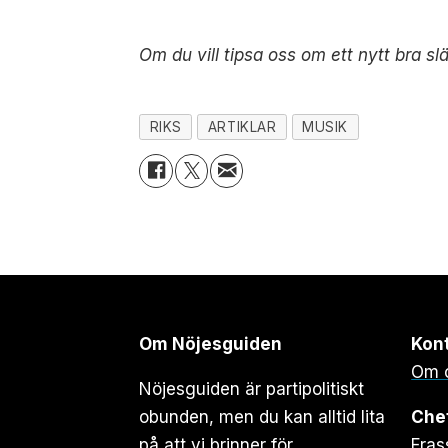
Om du vill tipsa oss om ett nytt bra slä
RIKS
ARTIKLAR
MUSIK
Om Nöjesguiden
Kon
Om 
Nöjesguiden är partipolitiskt
obunden, men du kan alltid lita
Che
på att vi brinner för
Fras