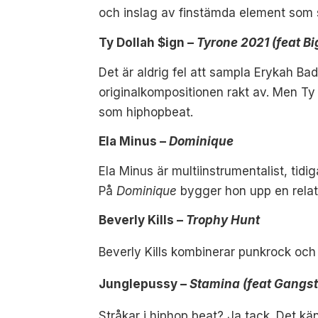
och inslag av finstämda element som s
Ty Dollah $ign –
Tyrone 2021 (feat Bi
Det är aldrig fel att sampla Erykah Ba
originalkompositionen rakt av. Men Ty
som hiphopbeat.
Ela Minus –
Dominique
Ela Minus är multiinstrumentalist, tid
På
Dominique
bygger hon upp en relati
Beverly Kills –
Trophy Hunt
Beverly Kills kombinerar punkrock och
Junglepussy –
Stamina (feat Gangst
Stråkar i hiphop beat? Ja tack. Det k