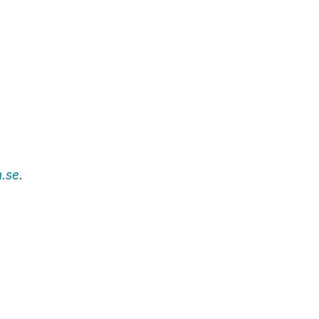
n.se
.