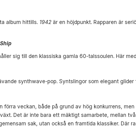
a album hittills.
1942
är en höjdpunkt. Rapparen är seri
 Ship
håller sig till den klassiska gamla 60-talssoulen. Här 
vävande synthwave-pop. Syntslingor som elegant glider 
tan förra veckan, både på grund av hög konkurrens, men 
växt. Det är inte bara ett mäktigt samarbete, mellan två
t gemensam sak, utan också en framtida klassiker. Där r