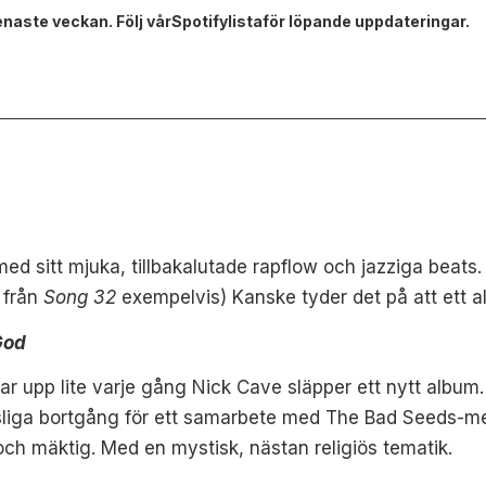
enaste veckan. Följ vårSpotifylistaför löpande uppdateringar.
ed sitt mjuka, tillbakalutade rapflow och jazziga beats
d från
Song 32
exempelvis) Kanske tyder det på att ett 
God
r upp lite varje gång Nick Cave släpper ett nytt album
ötsliga bortgång för ett samarbete med The Bad Seeds-m
och mäktig. Med en mystisk, nästan religiös tematik.