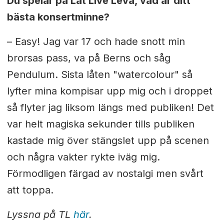
Du spelar på Låt Live Leva, vad är ditt
bästa konsertminne?
– Easy! Jag var 17 och hade snott min
brorsas pass, va på Berns och såg
Pendulum. Sista låten "watercolour" så
lyfter mina kompisar upp mig och i droppet
så flyter jag liksom längs med publiken! Det
var helt magiska sekunder tills publiken
kastade mig över stängslet upp på scenen
och några vakter rykte iväg mig.
Förmodligen färgad av nostalgi men svårt
att toppa.
Lyssna på TL
här
.