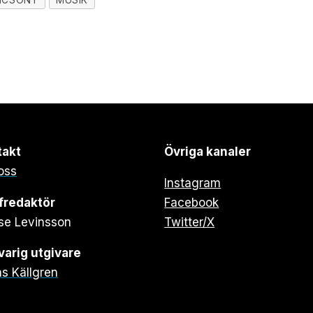
takt
Övriga kanaler
oss
Instagram
fredaktör
Facebook
se Levinsson
Twitter/X
arig utgivare
s Källgren