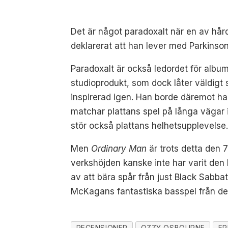
Det är något paradoxalt när en av hårdr
deklarerat att han lever med Parkinson
Paradoxalt är också ledordet för albu
studioprodukt, som dock låter väldigt 
inspirerad igen. Han borde däremot ha l
matchar plattans spel på långa vägar 
stör också plattans helhetsupplevelse
Men
Ordinary Man
är trots detta den
verkshöjden kanske inte har varit den
av att bära spår från just Black Sabba
McKagans fantastiska basspel från de
RECENSIONER
OZZY OSBOURNE
EP