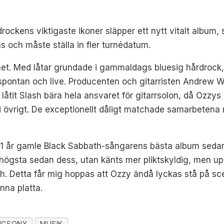
ockens viktigaste ikoner släpper ett nytt vitalt album, s
s och måste ställa in fler turnédatum.
met. Med låtar grundade i gammaldags bluesig hårdrock, 
spontan och live. Producenten och gitarristen Andrew Wa
åtit Slash bära hela ansvaret för gitarrsolon, då Ozzys h
i övrigt. De exceptionellt dåligt matchade samarbetena
.
 71 år gamle Black Sabbath-sångarens bästa album seda
 högsta sedan dess, utan känts mer pliktskyldig, men u
th. Detta får mig hoppas att Ozzy ändå lyckas stå på sce
nna platta.
ICSONY
MUSIK