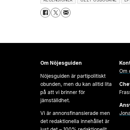
Om Nöjesguiden
Kon
Om 
Nöjesguiden är partipolitiskt
obunden, men du kan alltid lita
Che
på att vi brinner för
Fras
jämställdhet.
Ansv
Vi är annonsfinansierade men
Jona
det redaktionella innehållet är
just det – 100% redaktionellt.