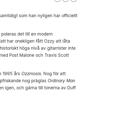
amtidigt som han nyligen har officiellt
poleras det till en modern
tt har onekligen fått Ozzy att låta
istoriskt höga nivå av gitarrister inte
 med Post Malone och Travis Scott
n 1995 års
Ozzmosis
. Nog för att
ppfriskande nog präglas
Ordinary Man
n igen, och gärna till tonerna av Duff