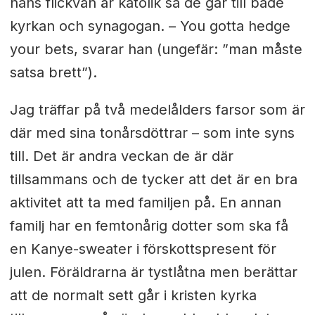
hans flickvän är katolik så de går till både
kyrkan och synagogan. – You gotta hedge
your bets, svarar han (ungefär: ”man måste
satsa brett”).
Jag träffar på två medelålders farsor som är
där med sina tonårsdöttrar – som inte syns
till. Det är andra veckan de är där
tillsammans och de tycker att det är en bra
aktivitet att ta med familjen på. En annan
familj har en femtonårig dotter som ska få
en Kanye-sweater i förskottspresent för
julen. Föräldrarna är tystlåtna men berättar
att de normalt sett går i kristen kyrka