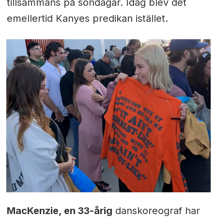
tillsammans på söndagar. Idag blev det
emellertid Kanyes predikan istället.
MacKenzie, en 33-årig
danskoreograf har