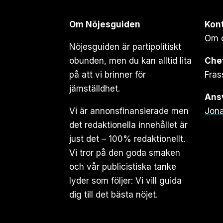
Om Nöjesguiden
Kon
Om 
Nöjesguiden är partipolitiskt
obunden, men du kan alltid lita
Che
på att vi brinner för
Fras
jämställdhet.
Ansv
Vi är annonsfinansierade men
Jona
det redaktionella innehållet är
just det – 100% redaktionellt.
Vi tror på den goda smaken
och vår publicistiska tanke
lyder som följer: Vi vill guida
dig till det bästa nöjet.