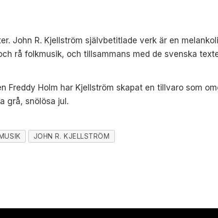
ter. John R. Kjellström självbetitlade verk är en melanko
och rå folkmusik, och tillsammans med de svenska textern
n Freddy Holm har Kjellström skapat en tillvaro som omg
 grå, snölösa jul.
MUSIK
JOHN R. KJELLSTRÖM