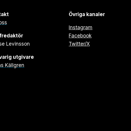
takt
Övriga kanaler
oss
Instagram
fredaktör
Facebook
se Levinsson
Twitter/X
arig utgivare
s Källgren