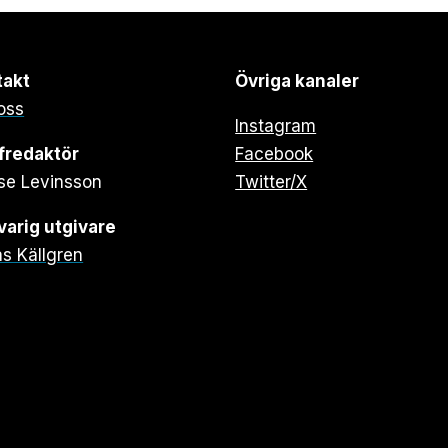
takt
Övriga kanaler
oss
Instagram
fredaktör
Facebook
se Levinsson
Twitter/X
arig utgivare
s Källgren