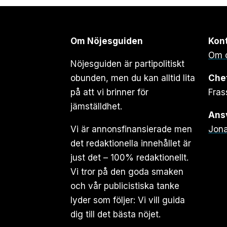
Om Nöjesguiden
Kon
Om 
Nöjesguiden är partipolitiskt
obunden, men du kan alltid lita
Che
på att vi brinner för
Fras
jämställdhet.
Ansv
Vi är annonsfinansierade men
Jona
det redaktionella innehållet är
just det – 100% redaktionellt.
Vi tror på den goda smaken
och vår publicistiska tanke
lyder som följer: Vi vill guida
dig till det bästa nöjet.