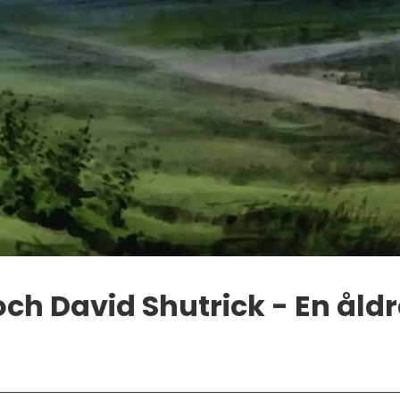
ch David Shutrick - En åld