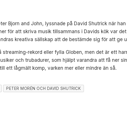
eter Bjorn and John, lyssnade på David Shutrick när han 
r för att skriva musik tillsammans i Davids kök var det f
andras kreativa sällskap att de bestämde sig för att ge u
å streaming-rekord eller fylla Globen, men det är ett h
iker och trubadurer, som hjälpt varandra att få ner sin
ill ett lågmält komp, varken mer eller mindre än så.
PETER MORÉN OCH DAVID SHUTRICK