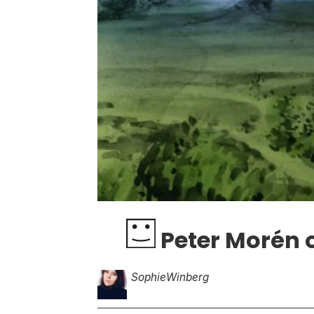
Peter Morén o
Sophie
Winberg