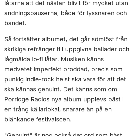
låtarna att det nästan blivit för mycket utan
andningspauserna, både för lyssnaren och
bandet.
Så fortsätter albumet, det går sömlöst från
skrikiga refränger till uppgivna ballader och
lågmälda lo-fi låtar. Musiken känns
medvetet imperfekt proddad, precis som
punkig indie-rock helst ska vara för att det
ska kännas genuint. Det känns som om
Porridge Radios nya album upplevs bäst i
en trång källarlokal, snarare än på en
blänkande festivalscen.
"Genuint" är nog också det ord som bäst