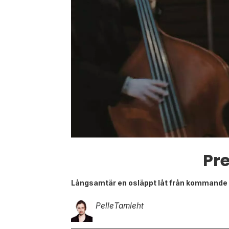
Pr
Långsamtär en osläppt låt från kommande
Pelle
Tamleht