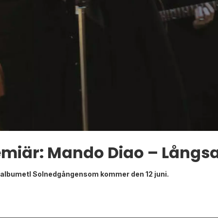
emiär: Mando Diao – Långs
 albumetI Solnedgångensom kommer den 12 juni.