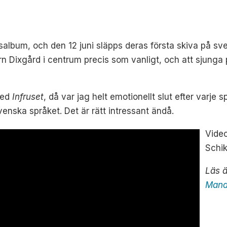
salbum, och den 12 juni släpps deras första skiva på sve
örn Dixgård i centrum precis som vanligt, och att sjung
med
Infruset
, då var jag helt emotionellt slut efter varje s
venska språket. Det är rätt intressant ändå.
Video
Schik
Läs 
Man