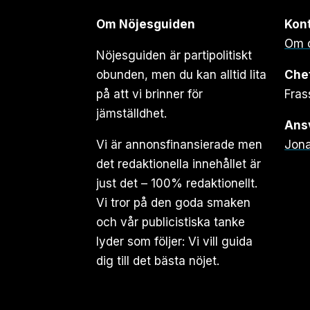
Om Nöjesguiden
Kon
Om 
Nöjesguiden är partipolitiskt
obunden, men du kan alltid lita
Che
på att vi brinner för
Fras
jämställdhet.
Ansv
Vi är annonsfinansierade men
Jona
det redaktionella innehållet är
just det – 100% redaktionellt.
Vi tror på den goda smaken
och vår publicistiska tanke
lyder som följer: Vi vill guida
dig till det bästa nöjet.