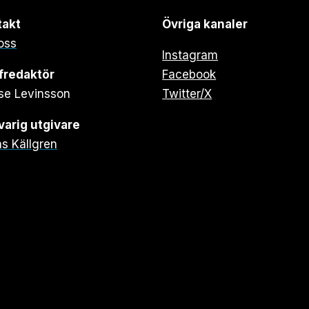
takt
Övriga kanaler
oss
Instagram
fredaktör
Facebook
se Levinsson
Twitter/X
arig utgivare
s Källgren