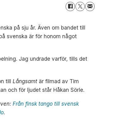
nska på sju år. Även om bandet till
a på svenska är för honom något
pelning. Jag undrade varför, tills det
n till
Långsamt
är filmad av Tim
an och för ljudet står Håkan Sörle.
även:
Från finsk tango till svensk
do
.