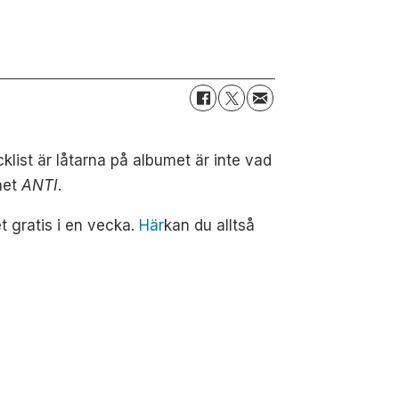
klist är låtarna på albumet är inte vad
mnet
ANTI
.
 gratis i en vecka.
Här
ka
n du alltså