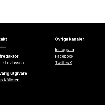
takt
Övriga kanaler
oss
Instagram
fredaktör
Facebook
se Levinsson
Twitter/X
arig utgivare
s Källgren