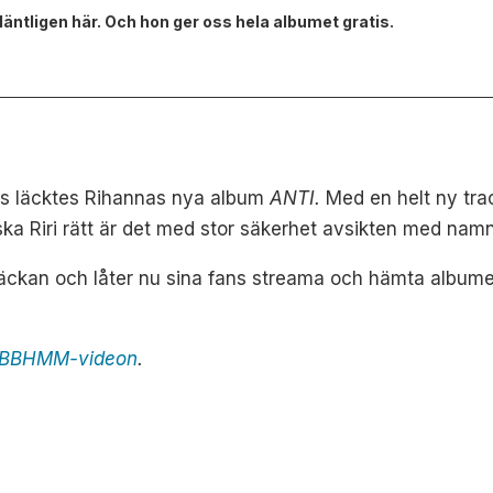
äntligen här. Och hon ger oss hela albumet gratis.
s läcktes Rihannas nya album
ANTI.
Med en helt ny trac
iska Riri rätt är det med stor säkerhet avsikten med na
läckan och låter nu sina fans streama och hämta albumet
r BBHMM-videon
.