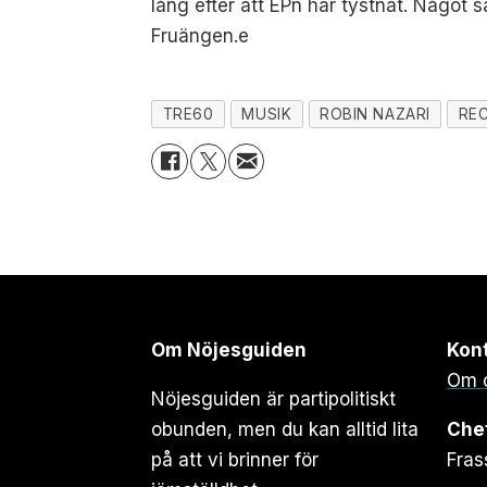
lång efter att EPn har tystnat. Något s
Fruängen.e
TRE60
MUSIK
ROBIN NAZARI
RE
Om Nöjesguiden
Kon
Om 
Nöjesguiden är partipolitiskt
obunden, men du kan alltid lita
Che
på att vi brinner för
Fras