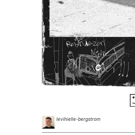
levi
hielle-bergstrom