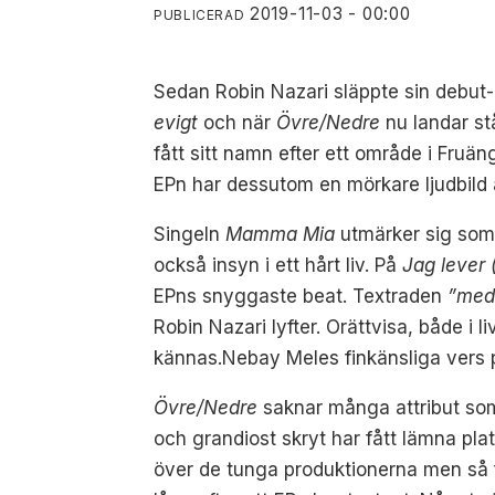
2019-11-03 - 00:00
PUBLICERAD
Sedan Robin Nazari släppte sin debut
evigt
och när
Övre/Nedre
nu landar st
fått sitt namn efter ett område i Fruän
EPn har dessutom en mörkare ljudbild 
Singeln
Mamma Mia
utmärker sig som 
också insyn i ett hårt liv. På
Jag lever 
EPns snyggaste beat. Textraden
”med 
Robin Nazari lyfter. Orättvisa, både i
kännas.
Nebay Meles finkänsliga vers
Övre/Nedre
saknar många attribut som
och grandiost skryt har fått lämna plat
över de tunga produktionerna men så for