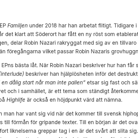
-EP
Familjen
under 2018 har han arbetat flitigt. Tidigare 
år det klart att Söderort har fått en ny röst som etablerat
gen, delar Robin Nazari rakryggat med sig av en tillvaro 
än föregångarna vilket passar Robin Nazaris grovhuggna
EPns bästa låt. När Robin Nazari beskriver hur han får s
(interlude)
beskriver han hjälplösheten inför det destruk
en dålig start når man inte pallen”
etsar sig fast och sä
 livet och i samhället, är ett tema som ständigt återkom
 på
Highlife
är också en höjdpunkt värd att nämna.
 man har vant sig vid när det kommer till svensk hipho
s till förmån för gripande texter. Till en början är det o
t liknelserna greppar tag i en är det svårt att slita si