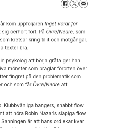
i år kom uppföljaren
Inget varar för
 sig oerhört fort. På
Övre/Nedre,
som
som kretsar kring tillit och motgångar.
 texter bra.
in psykolog att börja gråta ger han
tiva mönster som präglar förorten över
tter fingret på den problematik som
mer och som får
Övre/Nedre
att
p. Klubbvänliga bangers, snabbt flow
vant att höra Robin Nazaris släpiga flow
g. Sanningen är att hans ord ekar kvar