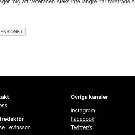
äger mig att veteranen Aleks inte längre har företräde nä
CENSIONER
takt
Övriga kanaler
oss
Instagram
fredaktör
Facebook
se Levinsson
Twitter/X