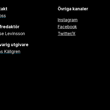
takt
Övriga kanaler
oss
Instagram
fredaktör
Facebook
se Levinsson
Twitter/X
arig utgivare
s Källgren