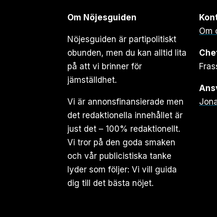
Om Nöjesguiden
Kon
Om 
Nöjesguiden är partipolitiskt
obunden, men du kan alltid lita
Che
på att vi brinner för
Fras
jämställdhet.
Ansv
Vi är annonsfinansierade men
Jona
det redaktionella innehållet är
just det – 100% redaktionellt.
Vi tror på den goda smaken
och vår publicistiska tanke
lyder som följer: Vi vill guida
dig till det bästa nöjet.