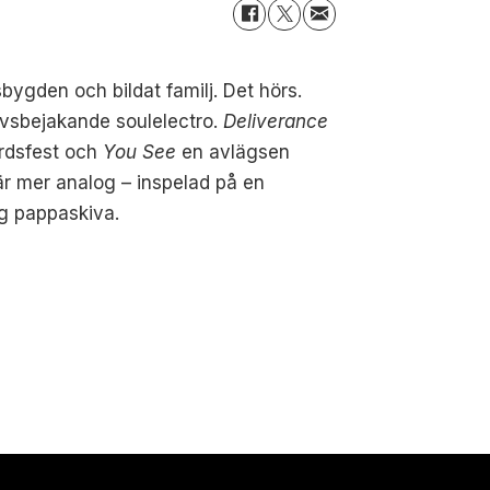
sbygden och bildat familj. Det hörs.
livsbejakande soulelectro.
Deliverance
årdsfest och
You See
en avlägsen
 är mer analog – inspelad på en
ng pappaskiva.