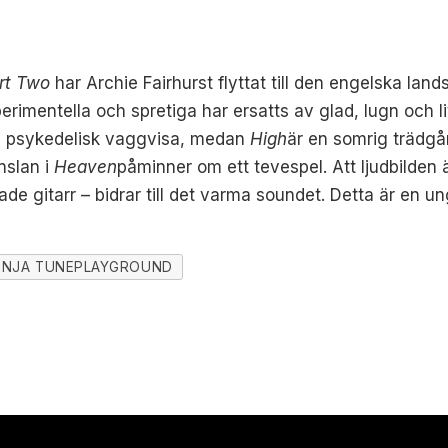
rt Two
har Archie Fairhurst flyttat till den engelska land
erimentella och spretiga har ersatts av glad, lugn och 
en psykedelisk vaggvisa, medan
High
är en somrig trädg
nslan i
Heaven
påminner om ett tevespel. Att ljudbilden
e gitarr – bidrar till det varma soundet. Detta är en u
INJA TUNEPLAYGROUND