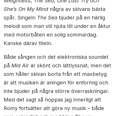
Weightless
,
The Sea
,
One Last Try
och
She’s On My Mind
några av skivans bästa
spår. Singeln
The Sea
bjuder på en härlig
melodi som man vill njuta till under en åktur
med motorbåten en solig sommardag.
Kanske därav titeln.
Både sången och det elektroniska soundet
på
Mid Air
är skönt och lättlyssnat, men det
som håller skivan borta från ett maxbetyg
är att musiken är aningen för enformig och
inte bjuder på några större överraskningar.
Med det sagt så hoppas jag innerligt att
Romy fortsätter att göra ny musik – både