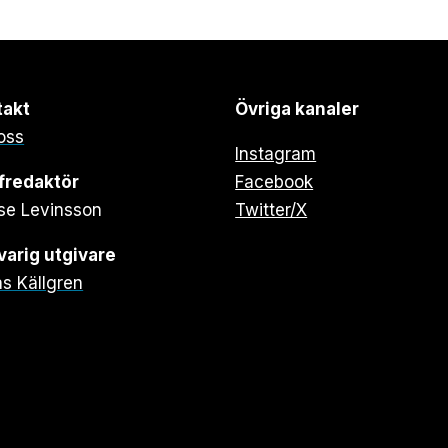
takt
Övriga kanaler
oss
Instagram
fredaktör
Facebook
se Levinsson
Twitter/X
arig utgivare
s Källgren