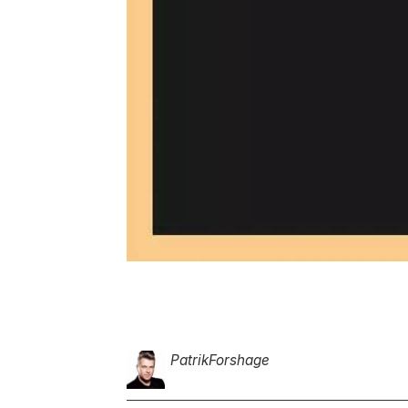
Patrik
Forshage