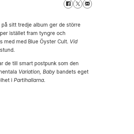
på sitt tredje album ger de större
er istället fram tyngre och
pis med med Blue Öyster Cult.
Vid
stund.
ar de till smart postpunk som den
umentala
Variation, Baby
bandets eget
lhet i
Partihallarna
.