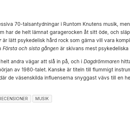
gressiva 70-talsantydningar i Runtom Knutens musik, men 
 har de helt lämnat garagerocken åt sitt öde, och släpp
r
är lätt psykedelisk hård rock som gärna vill vara kom
h
Första och sista gången
är skivans mest psykedeliska 
helt andra vägar att slå in på, och i
Dagdrömmaren
hitt
örjan av 1980-talet.
Kanske är titeln till flummigt instr
är de väsenskilda influenserna snyggast vävs till en he
RECENSIONER
MUSIK