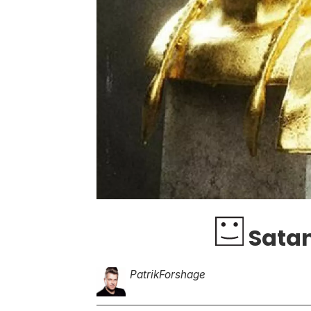
Satan
Patrik
Forshage