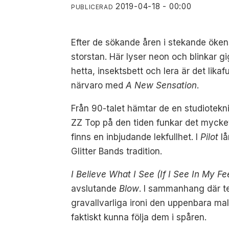
2019-04-18 - 00:00
PUBLICERAD
Efter de sökande åren i stekande öke
storstan. Här lyser neon och blinkar 
hetta, insektsbett och lera är det lik
närvaro med
A New Sensation
.
Från 90-talet hämtar de en studiotekni
ZZ Top på den tiden funkar det mycket
finns en inbjudande lekfullhet. I
Pilot
lå
Glitter Bands tradition.
I Believe What I See (If I See In My Fe
avslutande
Blow
. I sammanhang där te
gravallvarliga ironi den uppenbara mall
faktiskt kunna följa dem i spåren.