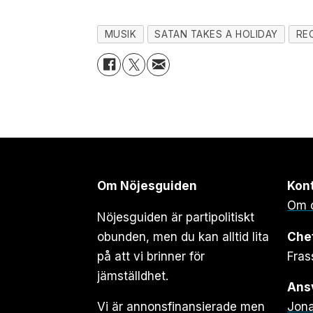
MUSIK
SATAN TAKES A HOLIDAY
RE
Om Nöjesguiden
Kon
Om 
Nöjesguiden är partipolitiskt
obunden, men du kan alltid lita
Che
på att vi brinner för
Fras
jämställdhet.
Ansv
Vi är annonsfinansierade men
Jona