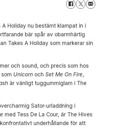
A Holiday nu bestämt klampat in i
ortfarande bär spår av obarmhärtig
Satan Takes A Holiday som markerar sin
rytmer och sound, och precis som hos
a, som
Unicorn
och
Set Me On Fire
,
ash
är vänligt tuggummiglam i The
övercharmig Sator-urladdning i
re
med Tess De La Cour, är The Hives
 konfrontativt underhållande för att