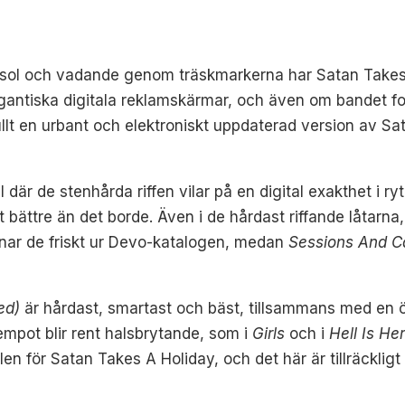
nsol och vadande genom träskmarkerna har Satan Takes 
gigantiska digitala reklamskärmar, och även om bandet f
afullt en urbant och elektroniskt uppdaterad version av 
l där de stenhårda riffen vilar på en digital exakthet i 
 bättre än det borde. Även i de hårdast riffande låtarn
nar de friskt ur Devo-katalogen, medan
Sessions And C
ed)
är hårdast, smartast och bäst, tillsammans med en 
mpot blir rent halsbrytande, som i
Girls
och i
Hell Is He
en för Satan Takes A Holiday, och det här är tillräckligt