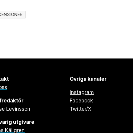
CENSIONER
takt
Övriga kanaler
oss
Instagram
fredaktör
Facebook
se Levinsson
Twitter/X
arig utgivare
s Källgren