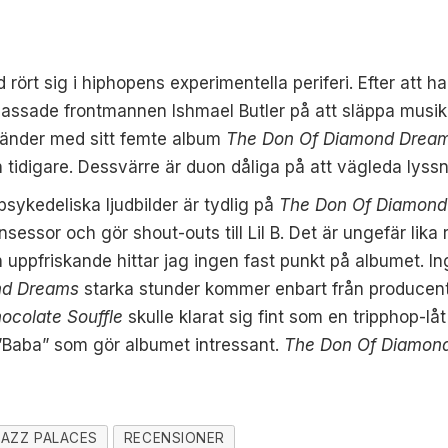
d rört sig i hiphopens experimentella periferi.
Efter att 
 passade frontmannen
Ishmael
Butler
på att släppa
musik
änder med sitt
femte
album
The Don
Of
Diamond Drea
 tidigare
. Dessvärre är duon
dåliga på
att vägleda lyssn
 psykedeliska ljudbilder är tydlig på
The Don
Of
Diamond
insessor
och gör
shout-outs
till Lil B
. Det är ungefär lika 
uppfriskande hittar jag ingen fast punkt på albumet. Ing
d Dreams
starka stunder kommer enbart från produce
ocolate
Souffle
skulle klarat sig fint som en tripphop-l
”Baba” som gör album
et
intressant.
The Don
Of
Diamon
AZZ PALACES
RECENSIONER