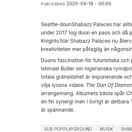
2020-04-18 - 00:00
PUBLICERAD
Seattl
e
-
doun
Shabazz
Palaces har allti
under 2017 tog duon en paus och då
Knights.
När
Shabazz
Palaces nu återv
kreativiteten mer påtaglig än
någonsin
Duons f
ascination för futuristiska och
Ishmael
Butler om nigerianska rymdpr
totala gränslöshet är imponerande och 
vilja lyssna vidare.
The Don
Of
Diamon
arrangemang. Albumets bästa spår
Ch
en fin synergi men i övrigt är det
bara
är
spännande.
SUB POPPLAYGROUND
MUSIK
SHAB