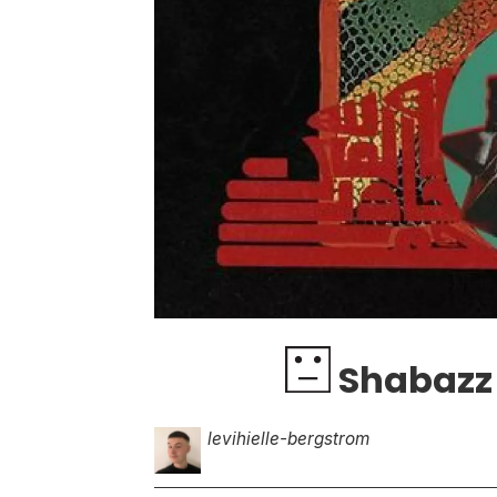
Shabazz 
levi
hielle-bergstrom