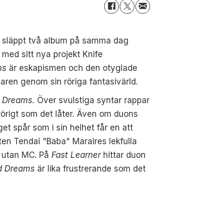
ha släppt två album på samma dag
med sitt nya projekt
Knife
ms
är eskapismen och den otyglade
aren genom sin röriga fantasivärld.
 Dreams.
Över svulstiga syntar rappar
rörigt som det låter.
Även om duons
et spår som i sin helhet får en att
nten
Tendai "Baba"
Maraire
s
lekfulla
åt utan MC.
På
Fast
Learner
hittar duon
d Dreams
är lika frustrerande som
det