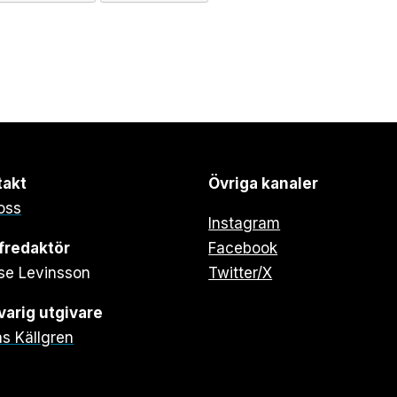
takt
Övriga kanaler
oss
Instagram
fredaktör
Facebook
se Levinsson
Twitter/X
arig utgivare
s Källgren