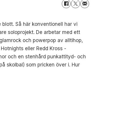
blott. Så här konventionell har vi
are soloprojekt
. De arbetar med ett
k glamrock och powerpop av alltihop,
 Hotnights eller Redd Kross -
mmor och en stenhård punkattityd- och
å skolbal) som pricken över i. Hur