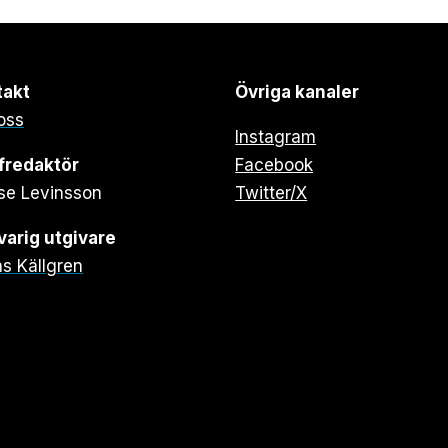
takt
Övriga kanaler
oss
Instagram
fredaktör
Facebook
se Levinsson
Twitter/X
arig utgivare
s Källgren