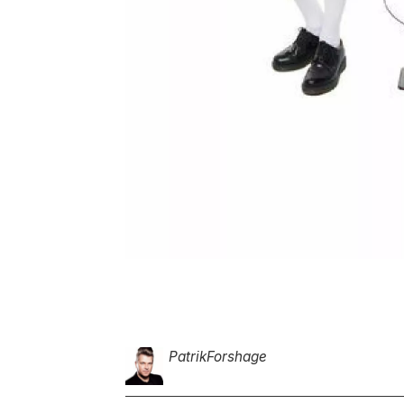
Patrik
Forshage