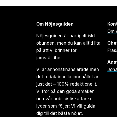
Om Nöjesguiden
Kon
Om 
Nöjesguiden är partipolitiskt
obunden, men du kan alltid lita
Che
på att vi brinner för
Fras
jämställdhet.
Ansv
Vi är annonsfinansierade men
Jona
det redaktionella innehållet är
just det – 100% redaktionellt.
Vi tror på den goda smaken
och vår publicistiska tanke
lyder som följer: Vi vill guida
dig till det bästa nöjet.