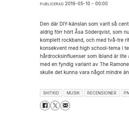
2019-05-10 - 00:00
PUBLICERAD
Den där DIY-känslan som varit så centr
aldrig förr hört
Åsa Söderqvist, som nu h
komplett rockband, och med två-tre rif
konsekvent med high school-tema i text
hårdrocksinfluenser som ibland är lite
med en fyndig variant av The Ramones 
skulle det kunna vara något mindre än
SHITKID
MUSIK
RECENSIONER
P