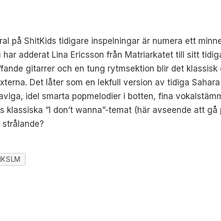
al på ShitKids tidigare inspelningar är numera ett minne 
ar adderat Lina Ericsson från Matriarkatet till sitt tidig
fande gitarrer och en tung rytmsektion blir det klassis
erna. Det låter som en lekfull version av tidiga Sahara
 aviga, idel smarta popmelodier i botten, fina vokalstä
klassiska ”I don’t wanna”-temat (här avseende att gå p
 strålande?
NKSLM