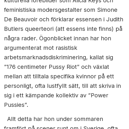
kulturella förebilder som Alicia Keys och
feministiska modersgestalter som Simone
De Beauvoir och förklarar essensen i Judith
Butlers queerteori (att essens inte finns) på
några rader. Ögonblicket innan har hon
argumenterat mot rasistisk
arbetsmarknadsdiskriminering, kallat
sig
”176 centimeter Pussy Riot” och växlat
mellan att tilltala specifika kvinnor på ett
personligt, ofta lustfyllt sätt, till att skriva in
sig i ett kämpande kollektiv av ”Power
Pussies”.
Allt detta har hon under sommaren
framfört på scener runt om i Sverige, ofta