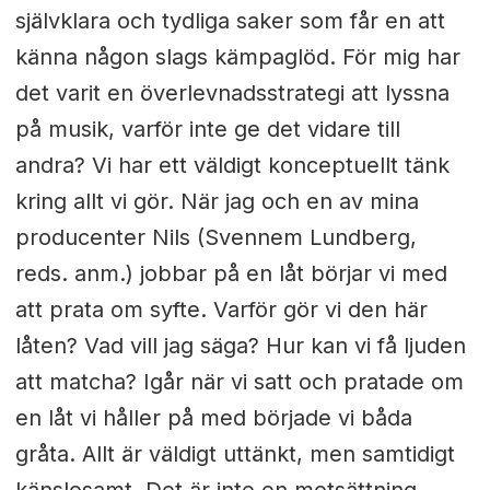
självklara och tydliga saker som får en att
känna någon slags kämpaglöd. För mig har
det varit en överlevnads
strategi att lyssna
på musik, varför inte ge det vidare till
andra? Vi har
ett väldigt konceptuellt tänk
kring allt vi gör. När jag och en av mina
producenter Nils (Svennem Lundberg,
reds. anm.) jobbar på en
låt börjar vi med
att prata om syfte. Varför gör vi den här
låten? Vad
vill jag säga? Hur kan vi få ljuden
att matcha? Igår när vi satt och pratade
om
en låt vi håller på med började vi båda
gråta. Allt är väldigt uttänkt,
men samtidigt
känslosamt. Det är inte en motsättning.