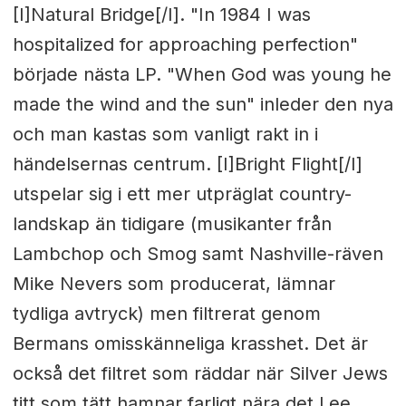
[I]Natural Bridge[/I]. "In 1984 I was
hospitalized for approaching perfection"
började nästa LP. "When God was young he
made the wind and the sun" inleder den nya
och man kastas som vanligt rakt in i
händelsernas centrum. [I]Bright Flight[/I]
utspelar sig i ett mer utpräglat country-
landskap än tidigare (musikanter från
Lambchop och Smog samt Nashville-räven
Mike Nevers som producerat, lämnar
tydliga avtryck) men filtrerat genom
Bermans omisskänneliga krasshet. Det är
också det filtret som räddar när Silver Jews
titt som tätt hamnar farligt nära det Lee