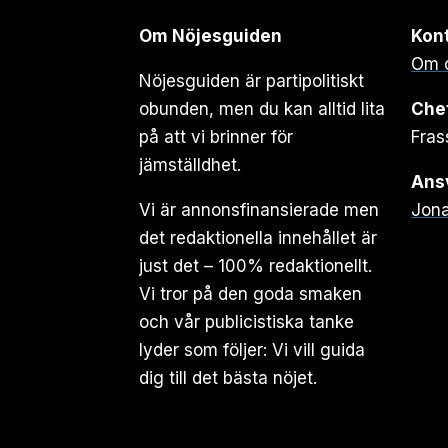
Om Nöjesguiden
Kon
Om 
Nöjesguiden är partipolitiskt
obunden, men du kan alltid lita
Che
på att vi brinner för
Fras
jämställdhet.
Ansv
Vi är annonsfinansierade men
Jona
det redaktionella innehållet är
just det – 100% redaktionellt.
Vi tror på den goda smaken
och vår publicistiska tanke
lyder som följer: Vi vill guida
dig till det bästa nöjet.