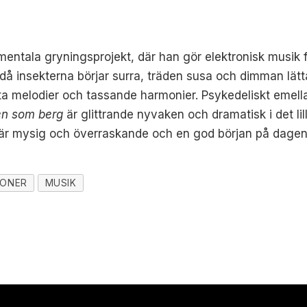
entala gryningsprojekt, där han gör elektronisk musik f
då insekterna börjar surra, träden susa och dimman lätta.
nta melodier och tassande harmonier. Psykedeliskt emell
en som berg
är glittrande nyvaken och dramatisk i det lil
 är mysig och överraskande och en god början på dagen
IONER
MUSIK