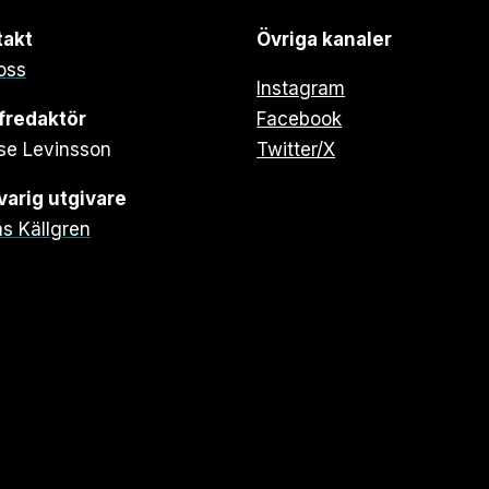
takt
Övriga kanaler
oss
Instagram
fredaktör
Facebook
se Levinsson
Twitter/X
arig utgivare
s Källgren