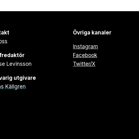
takt
Övriga kanaler
oss
Instagram
fredaktör
Facebook
se Levinsson
Twitter/X
arig utgivare
s Källgren