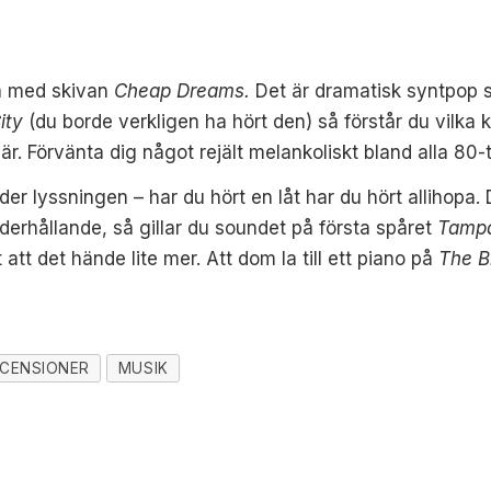
la med skivan
Cheap Dreams.
Det är dramatisk syntpop s
City
(du borde verkligen ha hört den) så förstår du vilka
. Förvänta dig något rejält melankoliskt bland alla 80-
er lyssningen – har du hört en låt har du hört allihopa
derhållande, så gillar du soundet på första spåret
Tamp
tt det hände lite mer. Att dom la till ett piano på
The B
CENSIONER
MUSIK