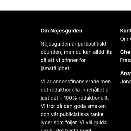
Om Nöjesguiden
Kon
Om 
Nöjesguiden är partipolitiskt
obunden, men du kan alltid lita
Che
på att vi brinner för
Fras
jämställdhet.
Ansv
Vi är annonsfinansierade men
Jona
det redaktionella innehållet är
just det – 100% redaktionellt.
Vi tror på den goda smaken
och vår publicistiska tanke
lyder som följer: Vi vill guida
dig till det bästa nöjet.