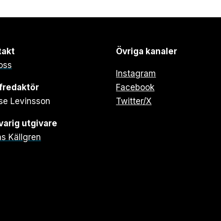
takt
Övriga kanaler
oss
Instagram
fredaktör
Facebook
se Levinsson
Twitter/X
arig utgivare
s Källgren