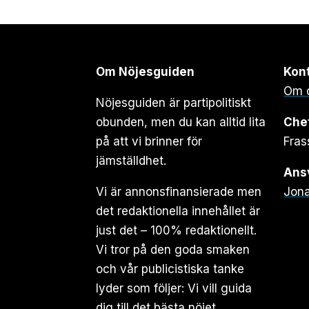
Om Nöjesguiden
Kon
Om 
Nöjesguiden är partipolitiskt
obunden, men du kan alltid lita
Che
på att vi brinner för
Fras
jämställdhet.
Ansv
Vi är annonsfinansierade men
Jona
det redaktionella innehållet är
just det – 100% redaktionellt.
Vi tror på den goda smaken
och vår publicistiska tanke
lyder som följer: Vi vill guida
dig till det bästa nöjet.