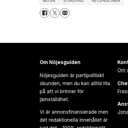
MUSIK
SORGFRID
RECENSIONER
Om Nöjesguiden
Kon
Om 
Nöjesguiden är partipolitiskt
obunden, men du kan alltid lita
Che
på att vi brinner för
Fras
jämställdhet.
Ansv
Vi är annonsfinansierade men
Jona
det redaktionella innehållet är