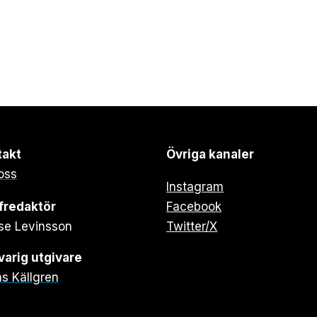
takt
Övriga kanaler
oss
Instagram
fredaktör
Facebook
se Levinsson
Twitter/X
arig utgivare
s Källgren