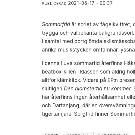
2021-06-17 - 09:37
PUBLICERAD
Sommarfrid
är sorlet av fågelkvittret
trygga och välbekanta bakgrundssorl. 
i samtal med bortglömda skilsmässoba
anrika musikstycken omfamnar lyssna
I denna ljuva sommartid återfinns Håk
beatbox-killen i klassen som aldrig h
alltför klämkäck. Vidare på EP:n pres
slutligen
Den blomstertid nu kommer.
S
här återfinns ingen återhållsamhet el
och Dartanjang, där en översvämningen 
tigertämjare. Sorgfrid finner Sommarfr