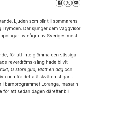
kande. Ljuden som blir till sommarens
ng i rymden. Där sjunger dem vaggvisor
tappningar av några av Sveriges mest
de, för att inte glömma den stissiga
nade reverdröms-sång hade blivit
räkt, O store gud, Blott en dag
och
va och för detta älskvärda stigar…
om i barnprogrammet Loranga, masarin
 för att sedan dagen därefter bli