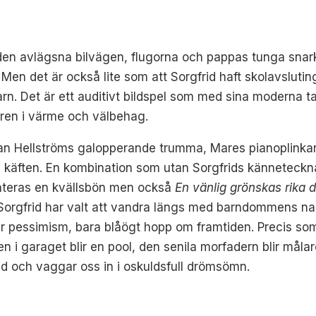
, den avlägsna bilvägen, flugorna och pappas tunga snar
Men det är också lite som att Sorgfrid haft skolavsluti
rn. Det är ett auditivt bildspel som med sina moderna 
ren i värme och välbehag.
an Hellströms galopperande trumma, Mares pianoplinkan
öll käften. En kombination som utan Sorgfrids känneteck
enteras en kvällsbön men också
En vänlig grönskas rika d
orgfrid har valt att vandra längs med barndommens nai
ler pessimism, bara blåögt hopp om framtiden. Precis s
i garaget blir en pool, den senila morfadern blir målare
id och vaggar oss in i oskuldsfull drömsömn.