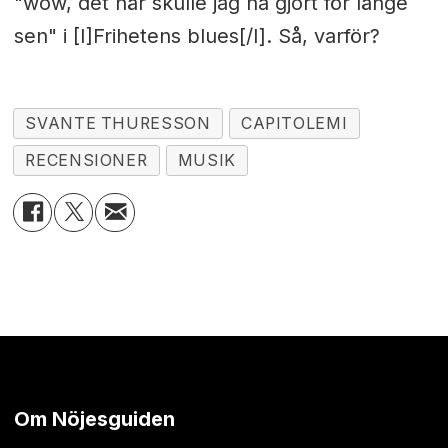
"wow, det här skulle jag ha gjort för länge
sen" i [I]Frihetens blues[/I]. Så, varför?
SVANTE THURESSON
CAPITOLEMI
RECENSIONER
MUSIK
Om Nöjesguiden