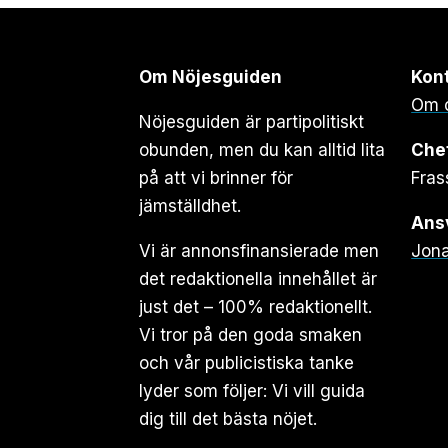
Om Nöjesguiden
Kon
Om 
Nöjesguiden är partipolitiskt
obunden, men du kan alltid lita
Che
på att vi brinner för
Fras
jämställdhet.
Ansv
Vi är annonsfinansierade men
Jona
det redaktionella innehållet är
just det – 100% redaktionellt.
Vi tror på den goda smaken
och vår publicistiska tanke
lyder som följer: Vi vill guida
dig till det bästa nöjet.