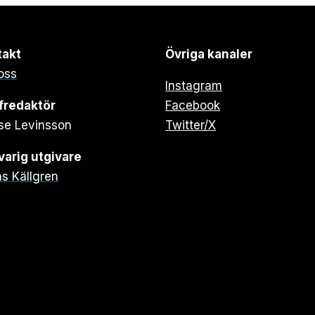
takt
Övriga kanaler
oss
Instagram
fredaktör
Facebook
se Levinsson
Twitter/X
arig utgivare
s Källgren