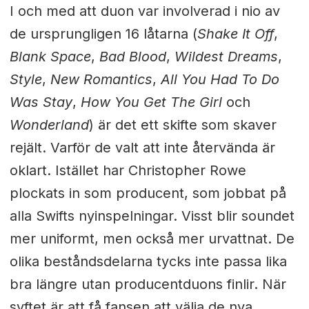
I och med att duon var involverad i nio av
de ursprungligen 16 låtarna (
Shake It Off
,
Blank Space
,
Bad Blood
,
Wildest Dreams
,
Style
,
New Romantics
,
All You Had To Do
Was Stay
,
How You Get The Girl
och
Wonderland
) är det ett skifte som skaver
rejält. Varför de valt att inte återvända är
oklart. Istället har Christopher Rowe
plockats in som producent, som jobbat på
alla Swifts nyinspelningar. Visst blir soundet
mer uniformt, men också mer urvattnat. De
olika beståndsdelarna tycks inte passa lika
bra längre utan producentduons finlir. När
syftet är att få fansen att välja de nya