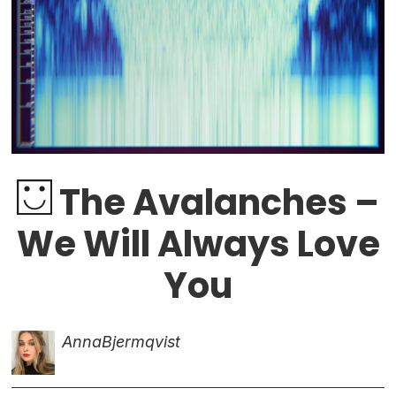
The Avalanches –
We Will Always Love
You
Anna
Bjermqvist