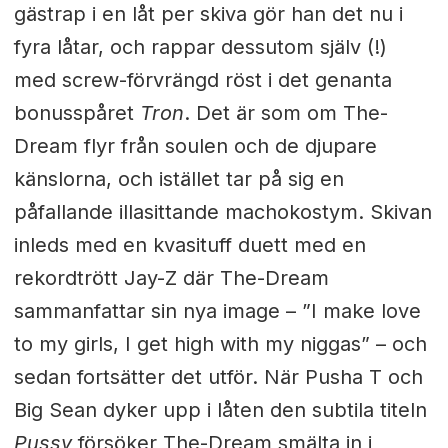
gästrap i en låt per skiva gör han det nu i
fyra låtar, och rappar dessutom själv (!)
med screw-förvrängd röst i det genanta
bonusspåret
Tron
. Det är som om The-
Dream flyr från soulen och de djupare
känslorna, och istället tar på sig en
påfallande illasittande machokostym. Skivan
inleds med en kvasituff duett med en
rekordtrött Jay-Z där The-Dream
sammanfattar sin nya image – ”I make love
to my girls, I get high with my niggas” – och
sedan fortsätter det utför. När Pusha T och
Big Sean dyker upp i låten den subtila titeln
Pussy
försöker The-Dream smälta in i