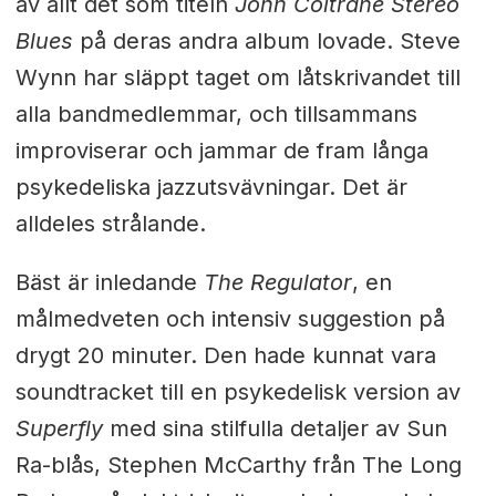
av allt det som titeln
John Coltrane Stereo
Blues
på deras andra album lovade. Steve
Wynn har släppt taget om låtskrivandet till
alla bandmedlemmar, och tillsammans
improviserar och jammar de fram långa
psykedeliska jazzutsvävningar. Det är
alldeles strålande.
Bäst är inledande
The Regulator
, en
målmedveten och intensiv suggestion på
drygt 20 minuter. Den hade kunnat vara
soundtracket till en psykedelisk version av
Superfly
med sina stilfulla detaljer av Sun
Ra-blås, Stephen McCarthy från The Long