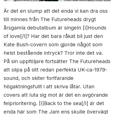
Är det en slump att det enda vi kan dra oss
till minnes från The Futureheads drygt
årsgamla debutalbum är singeln [I]Hounds
of love[/I]? Har det bara råkat bli just den
Kate Bush-covern som gjorde något som
helst bestående intryck? Tror inte det va.
På sin uppföljare fortsätter The Futureheads
att slipa på sitt redan perfekta UK-ca-1979-
sound, och skiter fortfarande
högaktningsfullt i att skriva låtar. Utan
covers att luta sig mot är det en avgörande
felprioritering. [I]Back to the sea[/I] är det
enda här som The Jam ens skulle övervägt