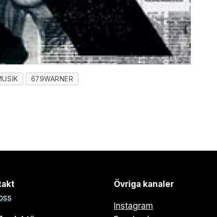
MUSIK
679WARNER
takt
Övriga kanaler
oss
Instagram