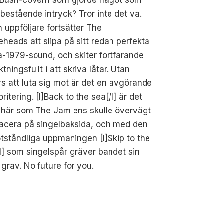
 bestående intryck? Tror inte det va.
n uppföljare fortsätter The
eheads att slipa på sitt redan perfekta
-1979-sound, och skiter fortfarande
tningsfullt i att skriva låtar. Utan
s att luta sig mot är det en avgörande
ioritering. [I]Back to the sea[/I] är det
 här som The Jam ens skulle övervägt
lacera på singelbaksida, och med den
ståndliga uppmaningen [I]Skip to the
I] som singelspår gräver bandet sin
grav. No future for you.