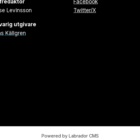
fredaktör
Facebook
se Levinsson
Twitter/X
arig utgivare
s Källgren
Powered by Labrador CMS