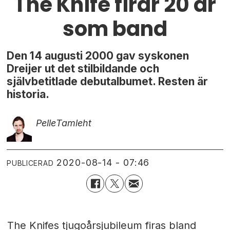
The Knife firar 20 år
som band
Den 14 augusti 2000 gav syskonen
Dreijer ut det stilbildande och
självbetitlade debutalbumet. Resten är
historia.
Pelle
Tamleht
2020-08-14 - 07:46
PUBLICERAD
The Knifes tjugoårsjubileum firas bland