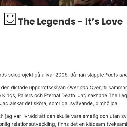
The Legends - It’s Love
ds soloprojekt på allvar 2006, då han släppte
Facts and
n den distade uppbrottsskivan
Over and Over
, tillsamm
e Kings, Pallers och Eternal Death. Jag saknade The Leg
Jag älskar det sköra, somriga, svävande, dimhöljda.
ch jag var livrädd att den skulle vara smetig och utan s
onlig relationsutveckling, finns det en klädsam tveksam