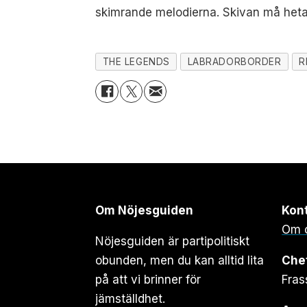
skimrande melodierna. Skivan må het
THE LEGENDS
LABRADORBORDER
R
Om Nöjesguiden
Kon
Om 
Nöjesguiden är partipolitiskt
obunden, men du kan alltid lita
Che
på att vi brinner för
Fras
jämställdhet.