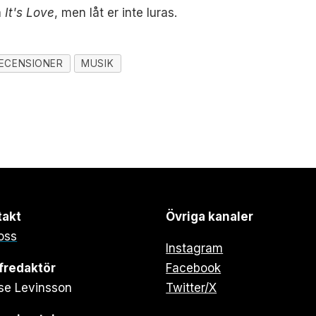
a
It's Love
, men låt er inte luras.
ECENSIONER
MUSIK
takt
Övriga kanaler
oss
Instagram
fredaktör
Facebook
se Levinsson
Twitter/X