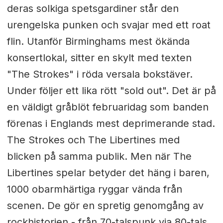
deras solkiga spetsgardiner står den
urengelska punken och svajar med ett roat
flin. Utanför Birminghams mest ökända
konsertlokal, sitter en skylt med texten
"The Strokes" i röda versala bokstäver.
Under följer ett lika rött "sold out". Det är på
en väldigt gråblöt februaridag som banden
förenas i Englands mest deprimerande stad.
The Strokes och The Libertines med
blicken på samma publik. Men när The
Libertines spelar betyder det häng i baren,
1000 obarmhärtiga ryggar vända från
scenen. De gör en spretig genomgång av
rockhistorien - från 70-talspunk via 80-tals