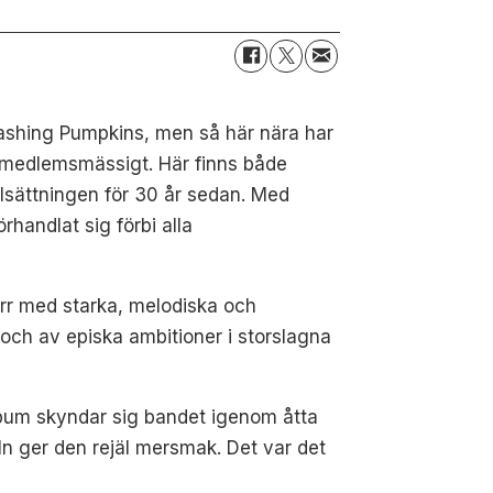
mashing Pumpkins, men så här nära har
r medlemsmässigt. Här finns både
lsättningen för 30 år sedan. Med
rhandlat sig förbi alla
örr med starka, melodiska och
och av episka ambitioner i storslagna
album skyndar sig bandet igenom åtta
eln ger den rejäl mersmak. Det var det