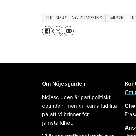
THE SMASHING PUMPKINS
MUSIK
R
Om Nöjesguiden
Kon
Om 
Nöjesguiden är partipolitiskt
obunden, men du kan alltid lita
Che
på att vi brinner för
Fras
jämställdhet.
Ansv