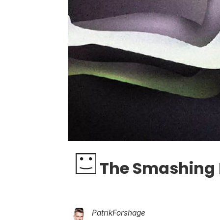
The Smashing Pu
Patrik
Forshage