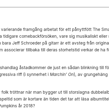
ed varierande framgång arbetat för ett pånyttfött The S
 tidigare comebackförsöken, vare sig musikaliskt elle
ara Jeff Schroeder på gitarr är ett avsteg från origina
ssocierar tillbaka till deras storhetstid verkar de ha fö
handlag åstadkommer de just en sådan blinkning till f
ressiva riff (i synnerhet i
Marchin’ On
), av grungehäng 
 folk tröttnar när man bygger ut till storslagna dubbel
peltid som är kortare än tiden det tar att läsa albumtit
Pumpkins år 2018?