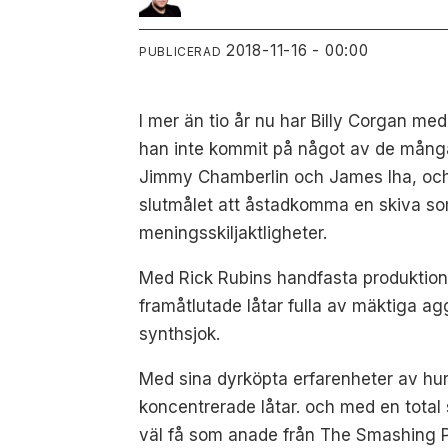
2018-11-16 - 00:00
PUBLICERAD
I mer än tio år nu har Billy Corgan m
han inte kommit på något av de många
Jimmy Chamberlin och James Iha, och b
slutmålet att åstadkomma en skiva som a
meningsskiljaktligheter.
Med Rick Rubins handfasta produktions
framåtlutade låtar fulla av mäktiga agg
synthsjok.
Med sina dyrköpta erfarenheter av hur
koncentrerade låtar. och med en total s
väl få som anade från The Smashing 