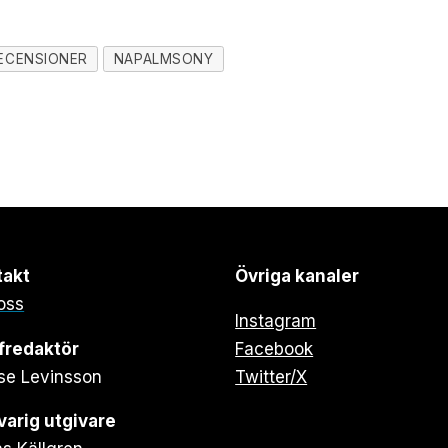
ECENSIONER
NAPALMSONY
takt
Övriga kanaler
oss
Instagram
fredaktör
Facebook
se Levinsson
Twitter/X
arig utgivare