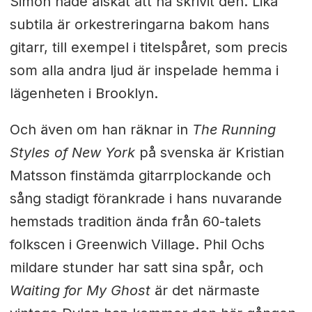
Simon hade älskat att ha skrivit den. Lika
subtila är orkestreringarna bakom hans
gitarr, till exempel i titelspåret, som precis
som alla andra ljud är inspelade hemma i
lägenheten i Brooklyn.
Och även om han räknar in
The Running
Styles of New York
på svenska är Kristian
Matsson finstämda gitarrplockande och
sång stadigt förankrade i hans nuvarande
hemstads tradition ända från 60-talets
folkscen i Greenwich Village. Phil Ochs
mildare stunder har satt sina spår, och
Waiting for My Ghost
är det närmaste