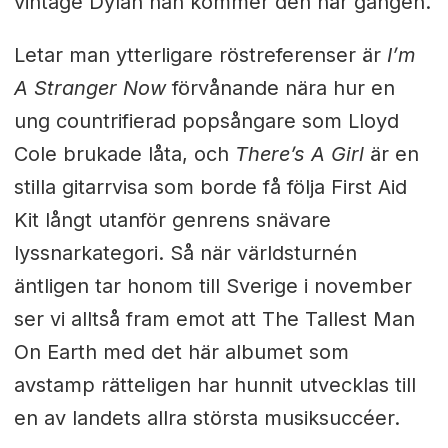
vintage Dylan han kommer den här gången.
Letar man ytterligare röstreferenser är
I’m
A Stranger Now
förvånande nära hur en
ung countrifierad popsångare som Lloyd
Cole brukade låta, och
There’s A Girl
är en
stilla gitarrvisa som borde få följa First Aid
Kit långt utanför genrens snävare
lyssnarkategori. Så när världsturnén
äntligen tar honom till Sverige i november
ser vi alltså fram emot att The Tallest Man
On Earth med det här albumet som
avstamp rätteligen har hunnit utvecklas till
en av landets allra största musiksuccéer.