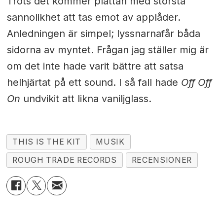
Trots det kommer plattan med största
sannolikhet att tas emot av applåder.
Anledningen är simpel; lyssnarna
får båda
sidorna av myntet. Frågan jag ställer mig är
om det inte hade varit bättre att satsa
helhjärtat på ett sound. I så fall hade
Off Off
On
undvikit att likna vaniljglass.
THIS IS THE KIT
MUSIK
ROUGH TRADE RECORDS
RECENSIONER