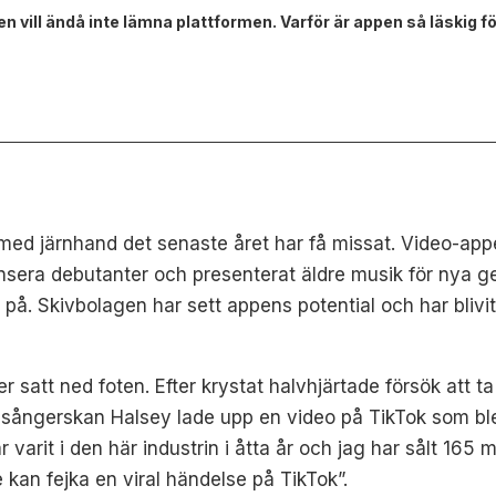
, men vill ändå inte lämna plattformen. Varför är appen så läskig
d järnhand det senaste året har få missat. Video-appen h
 lansera debutanter och presenterat äldre musik för nya 
å. Skivbolagen har sett appens potential och har blivit 
r satt ned foten. Efter krystat halvhjärtade försök att 
 sångerskan Halsey lade upp en video på TikTok som blev
ar varit i den här industrin i åtta år och jag har sålt 165
e kan fejka en viral händelse på TikTok”.