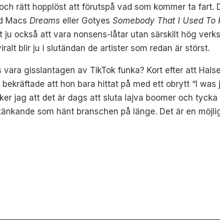
 och rätt hopplöst att förutspå vad som kommer ta fart. 
ood Macs
Dreams
eller Gotyes
Somebody That I Used To
det ju också att vara nonsens-låtar utan särskilt hög ve
ralt blir ju i slutändan de artister som redan är störst.
 vara gisslantagen av TikTok funka? Kort efter att Hals
bekräftade att hon bara hittat på med ett obrytt “I was j
ycker jag att det är dags att sluta lajva boomer och tycka a
tänkande som hänt branschen på länge. Det är en möjligh