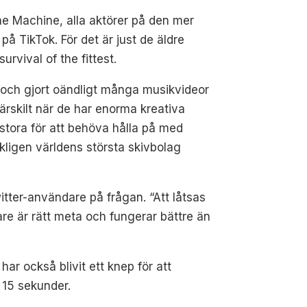
he Machine, alla aktörer på den mer
på TikTok. För det är just de äldre
rvival of the fittest.
år och gjort oändligt många musikvideor
Särskilt när de har enorma kreativa
stora för att behöva hålla på med
rkligen världens största skivbolag
itter-användare på frågan. “Att låtsas
ttare är rätt meta och fungerar bättre än
ar också blivit ett knep för att
s 15 sekunder.