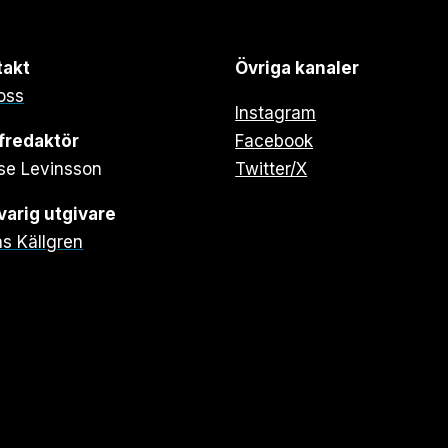
takt
Övriga kanaler
oss
Instagram
fredaktör
Facebook
se Levinsson
Twitter/X
arig utgivare
s Källgren