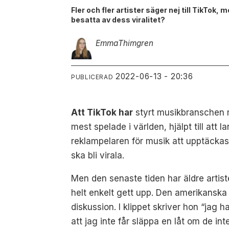
Fler och fler artister säger nej till TikTok
besatta av dess viralitet?
Emma
Thimgren
2022-06-13 - 20:36
PUBLICERAD
Att TikTok har
styrt musikbranschen me
mest spelade i världen, hjälpt till att
reklampelaren för musik att upptäckas p
ska bli virala.
Men den senaste tiden har äldre artiste
helt enkelt gett upp. Den amerikanska
diskussion. I klippet skriver hon “jag h
att jag inte får släppa en låt om de int