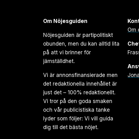
Om Nöjesguiden
Kon
Om 
Nöjesguiden är partipolitiskt
obunden, men du kan alltid lita
Che
på att vi brinner för
Fras
jämställdhet.
Ansv
Vi är annonsfinansierade men
Jona
det redaktionella innehållet är
just det – 100% redaktionellt.
Vi tror på den goda smaken
och vår publicistiska tanke
lyder som följer: Vi vill guida
dig till det bästa nöjet.