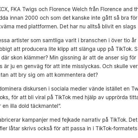
 XCX, FKA Twigs och Florence Welch från Florence and t
ödda innan 2000 och som det kanske inte gått så bra för 
a med plattformen. Det har nu alltså blivit en slags su
dessa artister som samtliga varit i branschen i över tio 
obbigt att producera lite klipp att slänga upp på TikTok. 
 där skon klämmer? Min gissning är att de anser sig för 
s är ju en genväg för att inte misslyckas. Och skulle ve
 utan att bry sig om att kommentera det?
dominera diskursen i sociala medier vände istället en Tw
Toks, för att bli viral på TikTok med hjälp av upprörda ti
 en illa dold täckmantel”.
abricerar kampanjer med fejkade narrativ på TikTok. Det h
fler låtar skrivs också för att passa in i TikTok-formatet