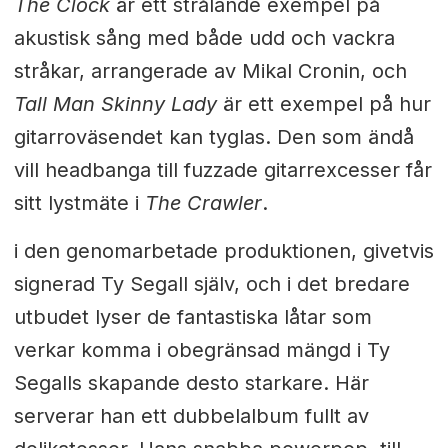
The Clock
är ett strålande exempel på
akustisk sång med både udd och vackra
stråkar, arrangerade av Mikal Cronin, och
Tall Man Skinny Lady
är ett exempel på hur
gitarroväsendet kan tyglas. Den som ändå
vill headbanga till fuzzade gitarrexcesser får
sitt lystmäte i
The Crawler
.
i den genomarbetade produktionen, givetvis
signerad Ty Segall själv, och i det bredare
utbudet lyser de fantastiska låtar som
verkar komma i obegränsad mängd i Ty
Segalls skapande desto starkare. Här
serverar han ett dubbelalbum fullt av