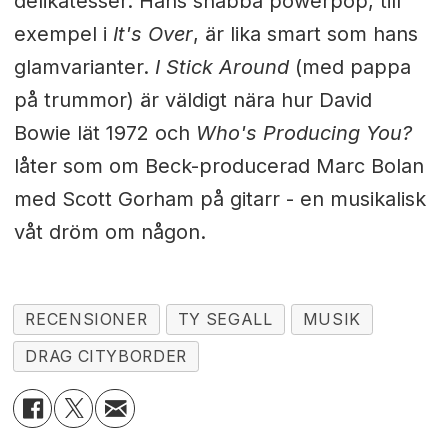
delikatesser. Hans snabba powerpop, till
exempel i
It's Over
, är lika smart som hans
glamvarianter.
I Stick Around
(med pappa
på trummor) är väldigt nära hur David
Bowie lät 1972 och
Who's Producing You?
låter som om Beck-producerad Marc Bolan
med Scott Gorham på gitarr - en musikalisk
våt dröm om någon.
RECENSIONER
TY SEGALL
MUSIK
DRAG CITYBORDER