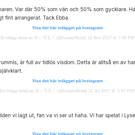
mmaren. Var där 50% som vän och 50% som gycklare. Han 
gt fint arrangerat. Tack Ebba.
Visa det här inlägget på Instagram
Ett inlägg delat av 卄ㄩ丂乇ㄒ (@husetofficial)
12 Nov 2017 kl. 7:05 PS
is, är full av tidlös visdom. Detta är alltså en av hans 
jälvklart.
Visa det här inlägget på Instagram
Ett inlägg delat av 卄ㄩ丂乇ㄒ (@husetofficial)
22 Jul 2017 kl. 5:07 PD
 vi lagt ut, fan va vi ser ut haha. Vi har spelat i Lyseki
Visa det här inlägget på Instagram