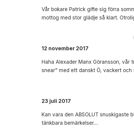
Vår bokare Patrick gifte sig förra so
mottog med stor glädje så klart. Otroli
12 november 2017
Haha Alexader Manx Göransson, vår trumm
snear" med ett danskt Ö, vackert och s
23 juli 2017
Kan vara den ABSOLUT snuskigaste bilden
tänkbara bemärkelser…