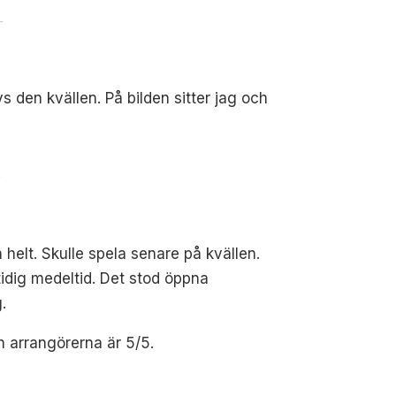
T
den kvällen. På bilden sitter jag och
T
 helt.
Skulle spela senare på kvällen.
tidig medeltid. Det stod öppna
.
h arrangörerna är 5/5.