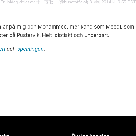
Ett inlägg delat av 卄ㄩ丂乇ㄒ (@husetofficial)
8 Maj 2014 kl. 9:55 PDT
den är på mig och Mohammed, mer känd som Meedi, som var
er på Pustervik. Helt idiotiskt och underbart.
ten
och
spelningen
.