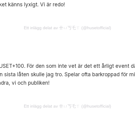
lket känns lyxigt. Vi är redo!
Ett inlägg delat av 卄ㄩ丂乇ㄒ (@husetofficial)
T+100. För den som inte vet är det ett årligt event där 
n sista låten skulle jag tro. Spelar ofta barkroppad för m
dra, vi och publiken!
Ett inlägg delat av 卄ㄩ丂乇ㄒ (@husetofficial)