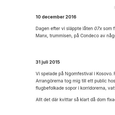
10 december 2016
Dagen efter vi släppte låten
07x
som fi
Manx, trummisen, på Condeco av någon
31 juli 2015
Vi spelade på Ngomfestival i Kosovo. F
Arrangörerna tog mig till ett public ho
flugbefolkade sopor i korridorerna, va
Allt det där kvittar så klart då dom f