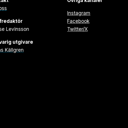
takt
Övriga kanaler
oss
Instagram
fredaktör
Facebook
se Levinsson
Twitter/X
arig utgivare
s Källgren