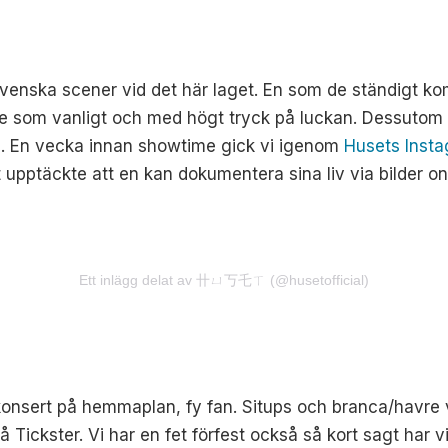
nska scener vid det här laget. En som de ständigt kommi
de som vanligt och med högt tryck på luckan. Dessutom s
s
. En vecka innan showtime gick vi igenom
Husets Inst
 upptäckte att en kan dokumentera sina liv via bilder o
Ett inlägg delat av 卄ㄩ丂乇ㄒ (@husetofficial)
l konsert på hemmaplan, fy fan.
Situps och branca/havre
å Tickster. Vi har en fet förfest också så kort sagt har v