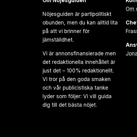
Om Nöjesguiden
Kon
Om 
Nöjesguiden är partipolitiskt
obunden, men du kan alltid lita
Che
på att vi brinner för
Fras
jämställdhet.
Ansv
Vi är annonsfinansierade men
Jona
det redaktionella innehållet är
just det – 100% redaktionellt.
Vi tror på den goda smaken
och vår publicistiska tanke
lyder som följer: Vi vill guida
dig till det bästa nöjet.