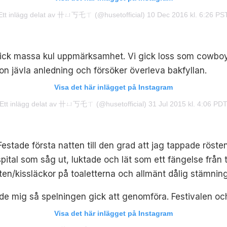
Ett inlägg delat av 卄ㄩ丂乇ㄒ (@husetofficial)
10 Dec 2016 kl. 6:26 PS
ck massa kul uppmärksamhet. Vi gick loss som cowboys 
 jävla anledning och försöker överleva bakfyllan.
Visa det här inlägget på Instagram
Ett inlägg delat av 卄ㄩ丂乇ㄒ (@husetofficial)
31 Jul 2015 kl. 4:06 PD
estade första natten till den grad att jag tappade rösten
spital som såg ut, luktade och lät som ett fängelse från 
tten/kissläckor på toaletterna och allmänt dålig stämning
ixade mig så spelningen gick att genomföra. Festivalen oc
Visa det här inlägget på Instagram