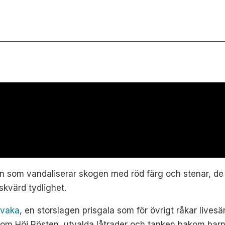
rn som vandaliserar skogen med röd färg och stenar, de
skvärd tydlighet.
lvaka
, en storslagen prisgala som för övrigt råkar lives
om Höj Rösten, utvalda låtrader och tanken bakom barn