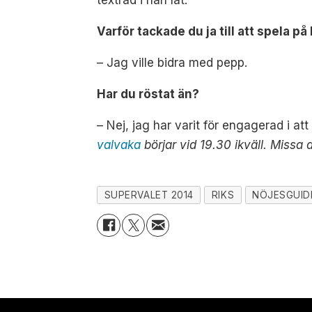
textrad i nån låt.
Varför tackade du ja till att spela 
– Jag ville bidra med pepp.
Har du röstat än?
– Nej, jag har varit för engagerad i att
valvaka
börjar vid 19.30 ikväll. Missa d
SUPERVALET 2014
RIKS
NÖJESGUID