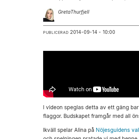
Greta
Thurfjell
2014-09-14 - 10:00
PUBLICERAD
I videon speglas detta av ett gäng ba
flaggor. Budskapet framgår med all ön
Ikväll spelar Alina på
Nöjesguidens va
och spelningen pratade vi med henne 