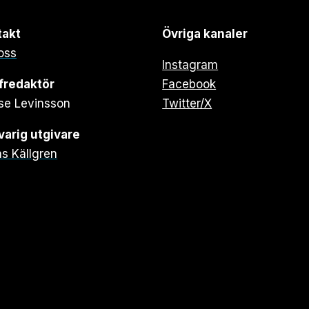
takt
Övriga kanaler
oss
Instagram
fredaktör
Facebook
se Levinsson
Twitter/X
arig utgivare
s Källgren