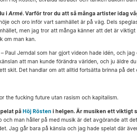
du i
Armé
. Varför tror du att så många artister idag v
öje och oro inför vart samhället är på väg. Dels speglas
hället, men jag tror att många känner att det är viktigt 
ik om man kan.
–
Paul Jerndal som har gjort videon hade idén, och ja
nslan att man kunde förändra världen, och ju äldre du 
ett skit. Det handlar om att alltid fortsätta brinna på det 
r the fucking future utan rasism och kapitalism.
spelat på
Höj Rösten
i helgen. Är musiken ett viktigt 
ap och man håller på med musik är det avgörande att de
det. Jag går bara på känsla och jag hade spelat där äve