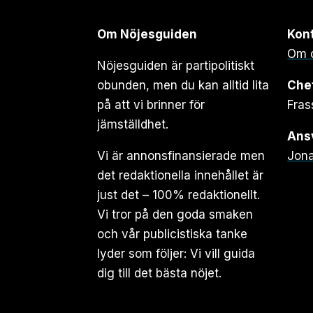
Om Nöjesguiden
Kon
Om 
Nöjesguiden är partipolitiskt
obunden, men du kan alltid lita
Che
på att vi brinner för
Fras
jämställdhet.
Ansv
Vi är annonsfinansierade men
Jona
det redaktionella innehållet är
just det – 100% redaktionellt.
Vi tror på den goda smaken
och vår publicistiska tanke
lyder som följer: Vi vill guida
dig till det bästa nöjet.