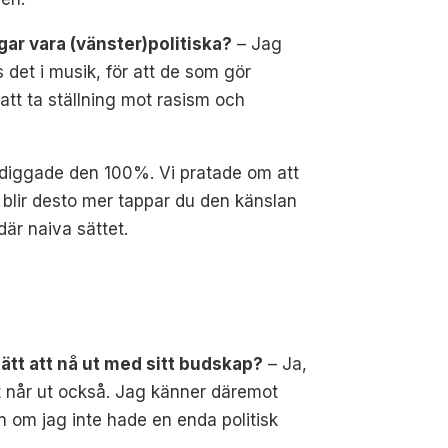
ågar vara (vänster)politiska?
–
Jag
 det i musik, för att de som gör
att ta ställning mot rasism och
g diggade den 100%. Vi pratade om att
blir desto mer tappar du den känslan
där naiva sättet.
sätt att nå ut med sitt budskap?
–
Ja,
t når ut också. Jag känner däremot
n om jag inte hade en enda politisk