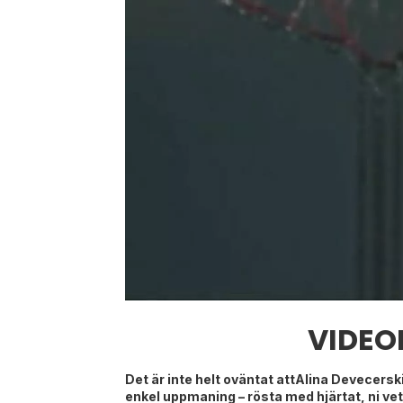
VIDEO
Det är inte helt oväntat attAlina Devecers
enkel uppmaning – rösta med hjärtat, ni vet 