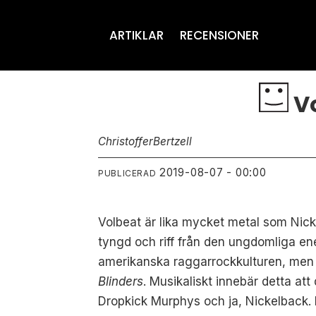
ARTIKLAR
RECENSIONER
Vo
Christoffer
Bertzell
2019-08-07 - 00:00
PUBLICERAD
Volbeat är lika mycket metal som Nic
tyngd och riff från den ungdomliga ene
amerikanska raggarrockkulturen, men s
Blinders
. Musikaliskt innebär detta at
Dropkick Murphys och ja, Nickelback. M