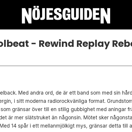
lbeat - Rewind Replay Re
kelback. Med andra ord, de är ett band som med sin hår
rgin, i sitt moderna radiorockvänliga format. Grundstom
om gränsar över till en stilig gubbighet med aningar f
t det är mer slätstruket än någonsin. Mötet sker någons
ed 14 spår i ett mellanmjölkigt mys, gränsar detta till a