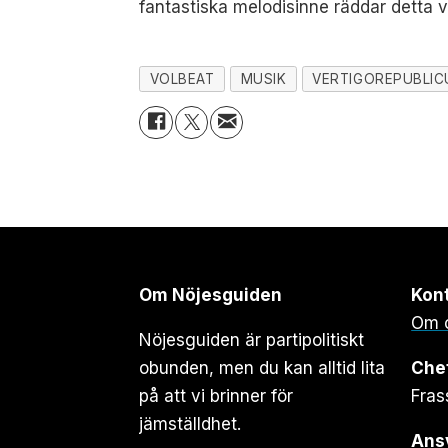
fantastiska melodisinne räddar detta v
VOLBEAT
MUSIK
VERTIGOREPUBLIC
Om Nöjesguiden
Kon
Om 
Nöjesguiden är partipolitiskt
obunden, men du kan alltid lita
Che
på att vi brinner för
Fras
jämställdhet.
Ansv