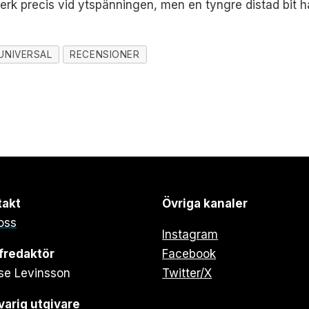
erk precis vid ytspänningen, men en tyngre distad bit ha
UNIVERSAL
RECENSIONER
takt
Övriga kanaler
oss
Instagram
fredaktör
Facebook
se Levinsson
Twitter/X
arig utgivare