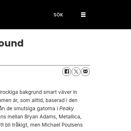
SÖK
bound
drockiga bakgrund smart väver in
men är, som alltid, baserad i den
rån de smutsiga gatorna i
Peaky
tans mellan Bryan Adams, Metallica,
tt bli tråkigt, men Michael Poulsens