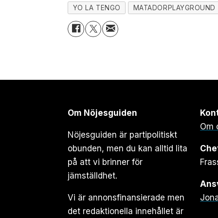
YO LA TENGO
MATADORPLAYGROUND
Om Nöjesguiden
Kon
Om 
Nöjesguiden är partipolitiskt
obunden, men du kan alltid lita
Che
på att vi brinner för
Fras
jämställdhet.
Ansv
Vi är annonsfinansierade men
Jona
det redaktionella innehållet är