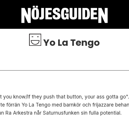
Yo La Tengo
't you know/If they push that button, your ass gotta go
 inte förrän Yo La Tengo med barnkör och frijazzare beha
Ra Arkestra når Saturnusfunken sin fulla potential.