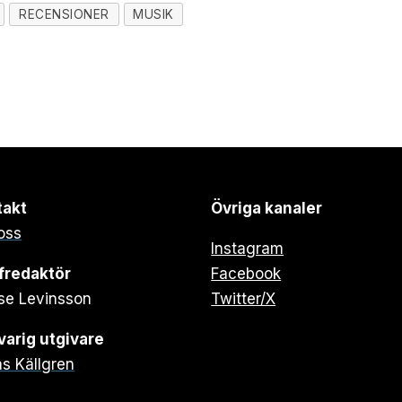
RECENSIONER
MUSIK
takt
Övriga kanaler
oss
Instagram
fredaktör
Facebook
se Levinsson
Twitter/X
arig utgivare
s Källgren